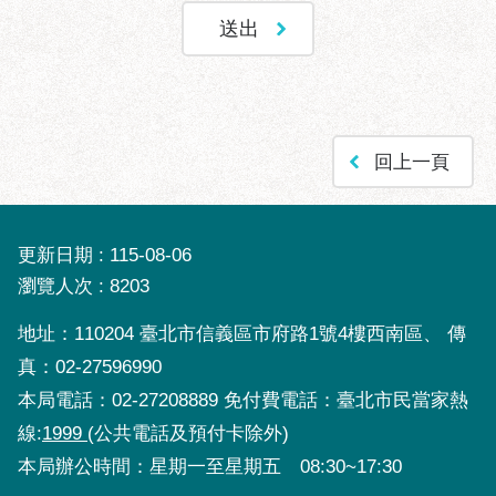
區
性
別
主
流
化
回上一頁
性
騷
擾
更新日期
115-08-06
防
瀏覽人次
8203
治
地址：110204 臺北市信義區市府路1號4樓西南區、 傳
廉
政
真：02-27596990
園
本局電話：02-27208889 免付費電話：臺北市民當家熱
地
線:
1999
(公共電話及預付卡除外)
便
本局辦公時間：星期一至星期五 08:30~17:30
民