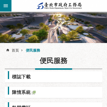
跳到主要內容區塊
進
階
公
告
搜
資
訊
首頁
便民服務
尋
市
便民服務
民
服
務
標誌下載
機
關
陳情系統
介
紹