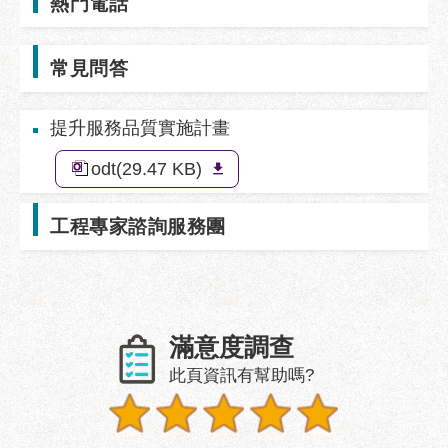
熱門電話
業
務
資
常見問答
訊
政
提升服務品質實施計畫
府
資
odt(29.47 KB)
訊
公
工程專家諮詢服務團
開
優
良
事
蹟
滿意度調查
此頁資訊有幫助嗎?
影
音
專