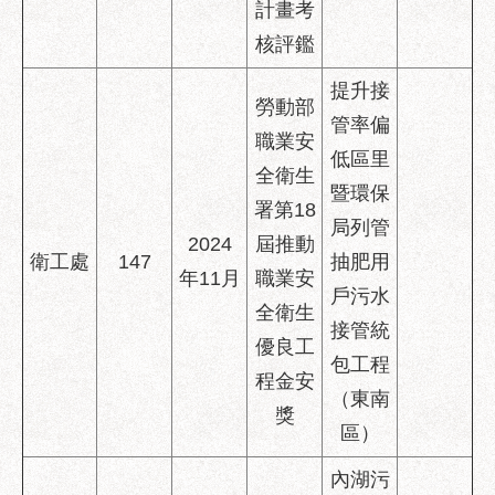
計畫考
核評鑑
提升接
勞動部
管率偏
職業安
低區里
全衛生
暨環保
署第18
局列管
2024
屆推動
衛工處
147
抽肥用
年11月
職業安
戶污水
全衛生
接管統
優良工
包工程
程金安
（東南
獎
區）
內湖污