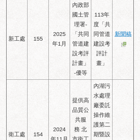
內政部
國土管
113年
理署-
度「共
2025
「共同
同管道
新聞稿
新工處
155
年1月
管道建
建設考
設考評
評計
計畫」
畫」
-優等
內湖污
水處理
提供高
廠委託
品質公
操作維
共服
護第二
2024
務 北
衛工處
154
期暨設
年11月
市衛工