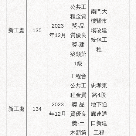
公共工
南門大
程金質
樓暨市
2023
獎-品
新工處
135
場改建
年12月
質優良
統包工
獎-建
程
築類第
1級
工程會
公共工
忠孝東
程金質
路4段
2023
獎-品
地下通
新工處
134
年12月
質優良
廊連通
獎-土
口新建
木類第
工程