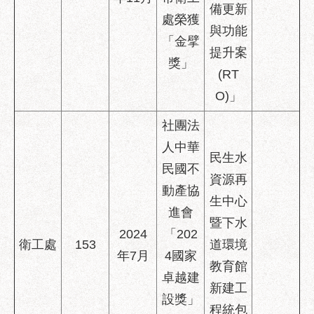
備更新
處榮獲
與功能
「金擘
提升案
獎」
(RT
O)」
社團法
人中華
民生水
民國不
資源再
動產協
生中心
進會
暨下水
2024
「202
衛工處
153
道環境
年7月
4國家
教育館
卓越建
新建工
設獎」
程統包