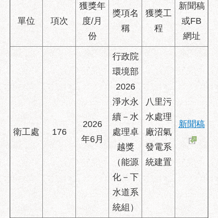
業
獲獎年
新聞稿
獎項名
獲獎工
務
單位
項次
度/月
或FB
資
稱
程
份
網址
訊
行政院
政
府
環境部
資
2026
訊
公
淨水永
八里污
開
續－水
水處理
2026
新聞稿
衛工處
176
處理卓
廠沼氣
優
年6月
良
越獎
發電系
事
（能源
統建置
蹟
化－下
影
水道系
音
統組）
專