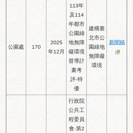
府
113年
網
及114
站
資
年都市
建構臺
料
公園綠
開
北市公
2025
地無障
新聞稿
放
公園處
170
園綠地
宣
年12月
礙環境
無障礙
告
督導計
環境
隱
畫考
私
評-特
權
優
及
資
行政院
訊
公共工
安
全
程委員
政
會-第2
策