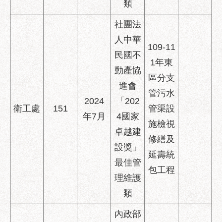
類
社團法
人中華
109-11
民國不
1年東
動產協
區分支
進會
管污水
2024
「202
衛工處
151
管渠設
年7月
4國家
施檢視
卓越建
修繕及
設獎」
延壽統
最佳管
包工程
理維護
類
內政部