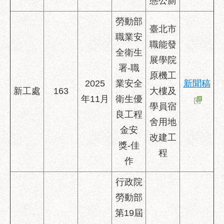
態公廁
勞動部
臺北市
職業安
職能發
全衛生
展學院
署-職
原機工
2025
業安全
新聞稿
新工處
163
大樓及
年11月
衛生優
學員宿
良工程
舍用地
金安
改建工
獎-佳
程
作
行政院
勞動部
第19屆