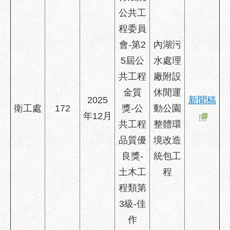
助
公共工
專
區
程委員
會-第2
內湖污
網
5屆公
水處理
站
導
共工程
廠附設
覽
金質
休閒運
2025
新聞稿
回
衛工處
172
獎-公
動公園
年12月
首
共工程
整體環
頁
品質優
境改造
English
良獎-
統包工
台
土木工
程
北
程類第
通
3級-佳
台
作
北