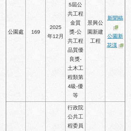
5屆公
聯
共工程
絡
新聞稿
金質
景興公
方
2025
式
公園處
169
獎-公
園新建
年12月
公園新
共工程
工程
本
花漾
局
品質優
暨
良獎-
所
土木工
屬
各
程類第
處
4級-優
聯
等
絡
電
行政院
話
公共工
程委員