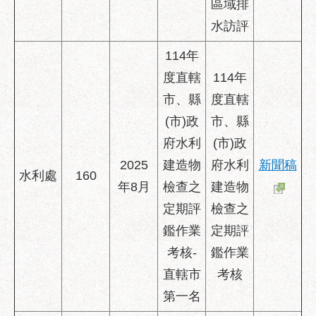
區域排
水訪評
114年
度直轄
114年
市、縣
度直轄
(市)政
市、縣
府水利
(市)政
2025
建造物
府水利
新聞稿
水利處
160
年8月
檢查之
建造物
定期評
檢查之
鑑作業
定期評
考核-
鑑作業
直轄市
考核
第一名