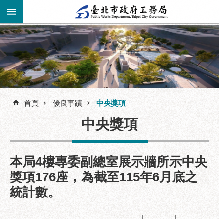
跳到主要內容區塊
進
階
公
告
搜
資
訊
首頁
優良事蹟
中央獎項
尋
市
中央獎項
民
服
務
本局4樓專委副總室展示牆所示中央
機
獎項176座，為截至115年6月底之
關
統計數。
介
紹