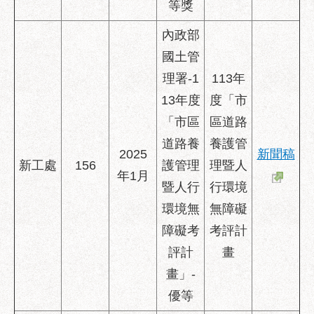
等獎
內政部
國土管
理署-1
113年
13年度
度「市
「市區
區道路
道路養
養護管
2025
新聞稿
新工處
156
護管理
理暨人
年1月
暨人行
行環境
環境無
無障礙
障礙考
考評計
評計
畫
畫」-
優等