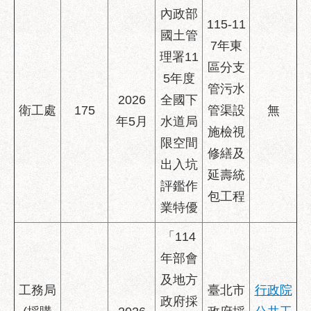
區
內政部
115-11
性
國土管
別
7年東
理署11
主
區分支
流
5年度
管污水
化
2026
全國下
衛工處
175
管渠設
無
性
年5月
水道局
施檢視
騷
限空間
擾
修繕及
出入坑
防
延壽統
治
評鑑作
包工程
業特優
廉
政
「114
園
年部會
地
及地方
便
工務局
臺北市
行政院
政府採
民