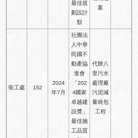
最佳規
案
劃設計
類
社團法
人中華
民國不
動產協
代辦八
進會
里污水
2024
「202
處理廠
衛工處
152
年7月
4國家
污泥減
卓越建
量統包
設獎」
工程
最佳施
工品質