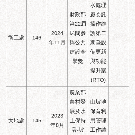
水處理
財政部
廠委託
第22屆
操作維
2024
民間參
護第二
衛工處
146
年11月
與公共
期暨設
建設金
備更新
擘獎
與功能
提升案
(RTO)
農業部
農村發
山坡地
展及水
保育利
2023
大地處
145
土保持
用管理
年8月
署-坡
工作績