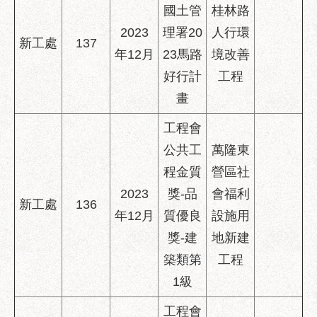
國土管
桂林路
2023
理署20
人行環
新工處
137
年12月
23馬路
境改善
好行計
工程
畫
工程會
公共工
萬隆東
程金質
營區社
2023
獎-品
會福利
新工處
136
年12月
質優良
設施用
獎-建
地新建
築類第
工程
1級
工程會