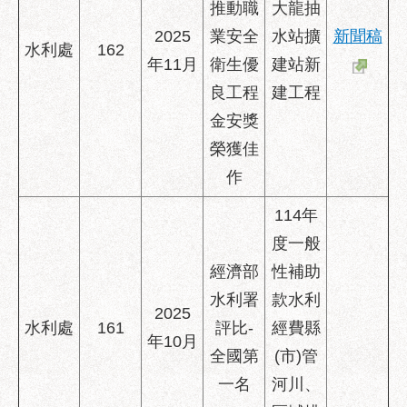
推動職
大龍抽
2025
業安全
水站擴
新聞稿
水利處
162
年11月
衛生優
建站新
良工程
建工程
金安獎
榮獲佳
作
114年
度一般
經濟部
性補助
水利署
款水利
2025
水利處
161
評比-
經費縣
年10月
全國第
(市)管
一名
河川、