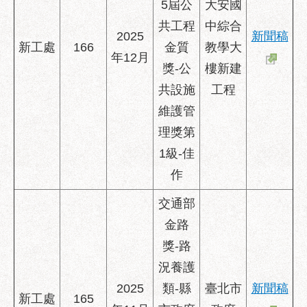
5屆公
大安國
共工程
中綜合
2025
新聞稿
新工處
166
金質
教學大
年12月
獎-公
樓新建
共設施
工程
維護管
理獎第
1級-佳
作
交通部
金路
獎-路
況養護
2025
類-縣
臺北市
新聞稿
新工處
165