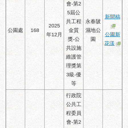
會-第2
5屆公
新聞稿
共工程
永春陂
2025
公園處
168
金質
濕地公
年12月
公園新
獎-公
園
花漾
共設施
維護管
理獎第
3級-優
等
行政院
公共工
程委員
會-第2