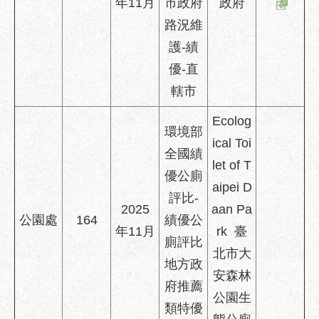
年11月
市政府
政府
路況維
護-績
優-直
轄市
Ecolog
環境部
ical Toi
全國績
let of T
優公廁
aipei D
評比-
2025
aan Pa
公園處
164
績優公
年11月
rk 臺
廁評比
北市大
地方政
安森林
府推薦
公園生
類特優