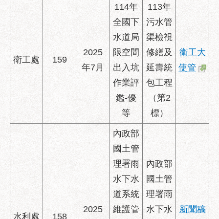
114年
113年
全國下
污水管
水道局
渠檢視
2025
限空間
修繕及
衛工大
衛工處
159
年7月
出入坑
延壽統
使管
作業評
包工程
鑑-優
（第2
等
標）
內政部
國土管
理署雨
內政部
水下水
國土管
道系統
理署雨
2025
維護管
水下水
新聞稿
水利處
158