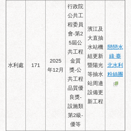
服
行政院
務
公共工
通
程委員
濱江及
常
會-第2
見
大直抽
5屆公
問
水站機
戀戀水
答
共工程
組更新
綠 臺
2025
金質
雙
水利處
171
暨陽光
北水利
語
年12月
獎-公
等抽水
粉絲團
詞
共工程
彙
站周邊
品質優
設備更
陳
良獎-
情
新工程
設施類
系
統
第2級-
優等
政