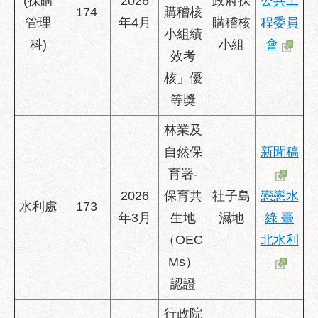
(採購
2026
政府採
公共工
服
174
購稽核
管理
年4月
購稽核
程委員
務
小組績
科)
小組
會
道
效考
路
核」優
挖
等獎
掘
資
林業及
訊
自然保
新聞稿
聯
育署-
合
2026
保育共
社子島
戀戀水
發
水利處
173
包
年3月
生地
濕地
綠 臺
中
（OEC
北水利
心
Ms）
獎
認證
勵
補
行政院