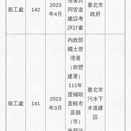
理署共
2023
臺北市
新工處
142
同管道
年4月
政府
建設考
評計畫
內政部
國土管
理署
（前營
建署）
111年
臺北市
度補助
2023
污水下
衛工處
141
直轄市
年3月
水道建
及縣
設
（市）
政府污