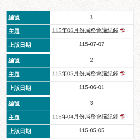
業
務
1
資
訊
115年06月份局務會議紀錄
政
府
115-07-07
資
訊
2
公
開
115年05月份局務會議紀錄
優
115-06-01
良
事
3
蹟
115年04月份局務會議紀錄
影
音
115-05-05
專