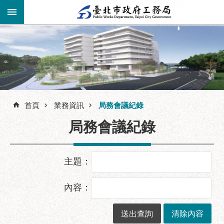
跳到主要內容區塊
進
階
公
告
搜
資
訊
首頁
業務資訊
局務會議紀錄
尋
市
局務會議紀錄
民
服
務
主題：
機
關
內容：
介
紹