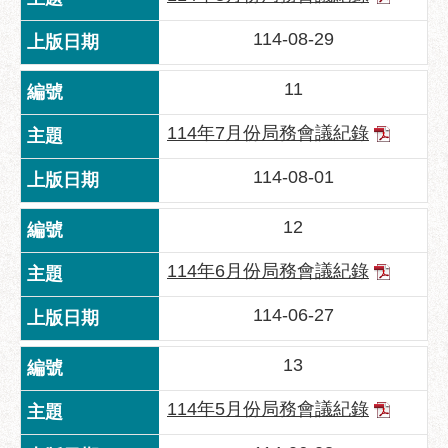
助
專
114-08-29
區
11
網
站
114年7月份局務會議紀錄
導
覽
114-08-01
回
12
首
頁
114年6月份局務會議紀錄
English
114-06-27
台
北
13
通
114年5月份局務會議紀錄
台
北