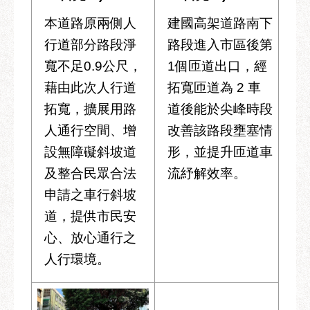
本道路原兩側人
建國高架道路南下
行道部分路段淨
路段進入市區後第
寬不足0.9公尺，
1個匝道出口，經
藉由此次人行道
拓寬匝道為 2 車
拓寬，擴展用路
道後能於尖峰時段
人通行空間、增
改善該路段壅塞情
設無障礙斜坡道
形，並提升匝道車
及整合民眾合法
流紓解效率。
申請之車行斜坡
道，提供市民安
心、放心通行之
人行環境。