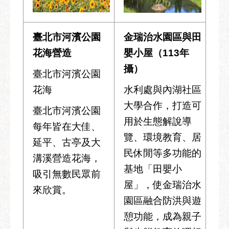
臺北市河濱公園
金瑞治水園區與田
花海營造
嬰小屋（113年
攝）
臺北市河濱公園
花海
水利處與內湖社區
大學合作，打造可
臺北市河濱公園
用於生態解說導
每年皆在大佳、
覽、環境教育、居
延平、古亭及大
民休閒等多功能的
溝溪營造花海，
基地「田嬰小
吸引無數民眾前
屋」，使金瑞治水
來欣賞。
園區融合防洪與遊
憩功能，成為親子