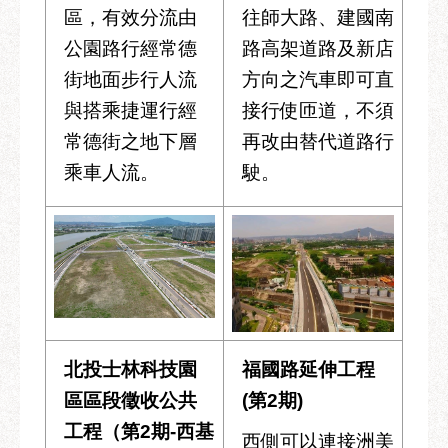
服
區，有效分流由
往師大路、建國南
務
公園路行經常德
路高架道路及新店
道
街地面步行人流
方向之汽車即可直
路
與搭乘捷運行經
接行使匝道，不須
挖
常德街之地下層
再改由替代道路行
掘
資
乘車人流。
駛。
訊
聯
合
發
包
中
心
北投士林科技園
福國路延伸工程
獎
區區段徵收公共
(第2期)
勵
工程（第2期-西基
補
西側可以連接洲美