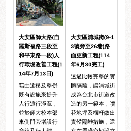
大安區師大路(自
大安區浦城街(9-1
羅斯福路三段至
3號旁至26巷)路
和平東路一段)人
面更新工程(114
行環境改善工程(1
年6月30完工)
14年7月13日)
透過比較完整的實
藉由遷移及整併
體隔離，讓浦城街
既有設施來提升
成為台北市街道改
人行通行淨寬，
造的另一範本，噴
並於師大校本部
花地坪及欄杆做出
東側門旁增設行
實體隔離措施，還
穿線及行人號
有在周邊空地設立