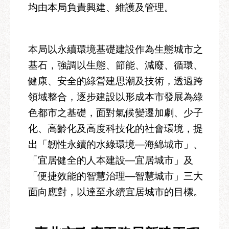
業
均由本局負責興建、維護及管理。
務
資
訊
本局以永續環境基礎建設作為生態城市之
政
基石，強調以生態、節能、減廢、循環、
府
健康、安全的綠營建思潮及技術，透過跨
資
訊
領域整合，逐步建設以形成本市發展為綠
公
色都市之基礎，面對氣候變遷加劇、少子
開
化、高齡化及高度科技化的社會環境，提
優
出「韌性永續的水綠環境—海綿城市」、
良
「宜居健全的人本建設—宜居城市」及
事
蹟
「便捷效能的智慧治理—智慧城市」三大
面向應對，以達至永續宜居城市的目標。
影
音
專