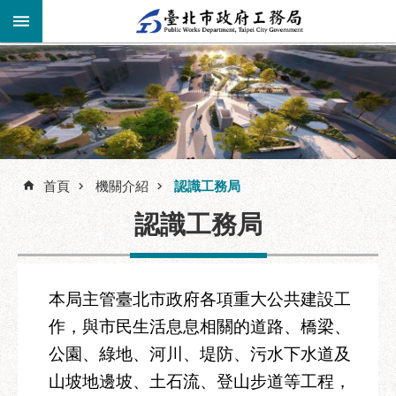
跳到主要內容區塊
進
階
公
告
搜
資
訊
首頁
機關介紹
認識工務局
尋
市
認識工務局
民
服
務
本局主管臺北市政府各項重大公共建設工
機
作，與市民生活息息相關的道路、橋梁、
關
介
公園、綠地、河川、堤防、污水下水道及
紹
山坡地邊坡、土石流、登山步道等工程，