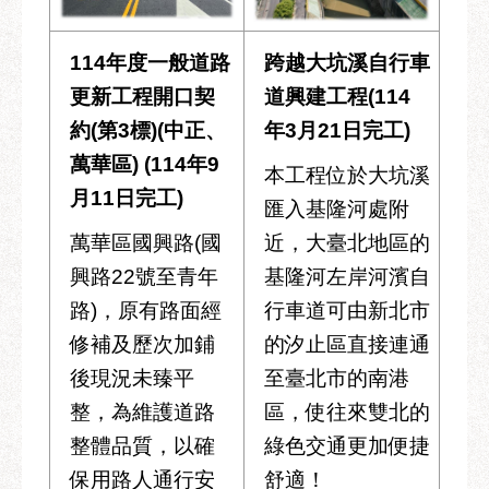
114年度一般道路
跨越大坑溪自行車
更新工程開口契
道興建工程(114
約(第3標)(中正、
年3月21日完工)
萬華區) (114年9
本工程位於大坑溪
月11日完工)
匯入基隆河處附
萬華區國興路(國
近，大臺北地區的
興路22號至青年
基隆河左岸河濱自
路)，原有路面經
行車道可由新北市
修補及歷次加鋪
的汐止區直接連通
後現況未臻平
至臺北市的南港
整，為維護道路
區，使往來雙北的
整體品質，以確
綠色交通更加便捷
保用路人通行安
舒適！