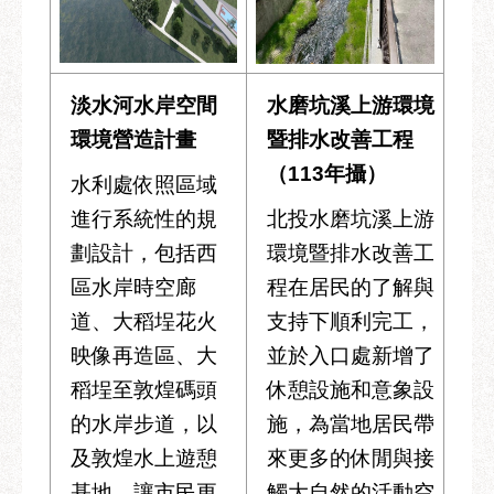
淡水河水岸空間
水磨坑溪上游環境
環境營造計畫
暨排水改善工程
（113年攝）
水利處依照區域
進行系統性的規
北投水磨坑溪上游
劃設計，包括西
環境暨排水改善工
區水岸時空廊
程在居民的了解與
道、大稻埕花火
支持下順利完工，
映像再造區、大
並於入口處新增了
稻埕至敦煌碼頭
休憩設施和意象設
的水岸步道，以
施，為當地居民帶
及敦煌水上遊憩
來更多的休閒與接
基地，讓市民更
觸大自然的活動空