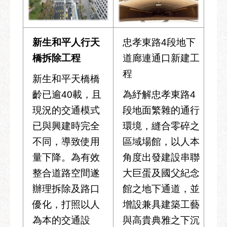
新生和平人行天
忠孝東路4段地下
橋拆除工程
道廊連通口新建工
程
新生和平天橋橋
齡已逾40載，且
為紓解忠孝東路4
現況的交通模式
段地面繁雜的通行
已與興建時完全
環境，縫合零碎之
不同，導致使用
區域場館，以人本
量下降。為有效
角度出發建設串聯
整合道路空間遂
大巨蛋及國父紀念
辦理拆除及路口
館之地下通道，並
優化，打照以人
增設兼具建築工藝
為本的交通設
與高貴典雅之下沉