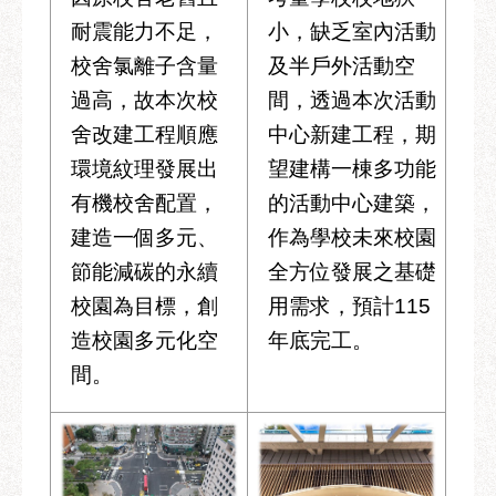
耐震能力不足，
小，缺乏室內活動
聯
絡
校舍氯離子含量
及半戶外活動空
方
過高，故本次校
間，透過本次活動
式
舍改建工程順應
中心新建工程，期
本
環境紋理發展出
望建構一棟多功能
局
有機校舍配置，
的活動中心建築，
暨
所
建造一個多元、
作為學校未來校園
屬
節能減碳的永續
全方位發展之基礎
各
校園為目標，創
用需求，預計115
處
聯
造校園多元化空
年底完工。
絡
間。
電
話