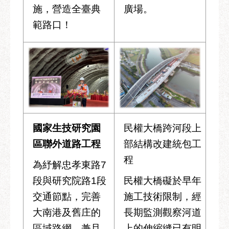
施，營造全臺典
廣場。
範路口！
國家生技研究園
民權大橋跨河段上
區聯外道路工程
部結構改建統包工
程
為紓解忠孝東路7
段與研究院路1段
民權大橋礙於早年
交通節點，完善
施工技術限制，經
大南港及舊庄的
長期監測觀察河道
區域路網，兼且
上的伸縮縫已有明