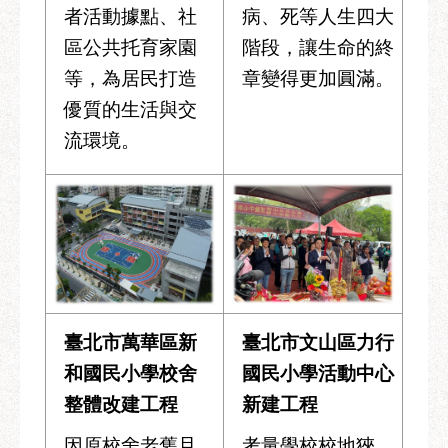
府
者活動據點、社
病、死等人生四大
網
區公共托育家園
階段，讓生命的終
站
等，為居民打造
章變得更加圓滿。
資
料
優質的生活與交
開
流環境。
放
宣
告
隱
私
權
及
資
臺北市萬華區新
臺北市文山區力行
訊
安
和國民小學校舍
國民小學活動中心
全
整體改建工程
新建工程
政
策
因原校舍老舊且
考量學校校地狹