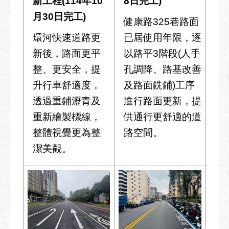
新工程(114年10
8日完工)
月30日完工)
健康路325巷路面
環河快速道路更
已屆使用年限，逐
新後，路面更平
以路平3階段(人手
整、更安全，提
孔調降、路基改善
升行車舒適度，
及路面銑鋪)工序
透過重鋪瀝青及
進行路面更新，提
重新繪製標線，
供通行更舒適的道
整體視覺更為整
路空間。
潔美觀。