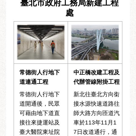
區
臺北市政府工務局新建工程
處
性
別
主
流
化
性
騷
擾
常德街人行地下
中正橋改建工程及
防
治
道連通工程
代辦管線附掛工程
廉
常德街人行地下
新北往臺北方向銜
政
道開通後，民眾
接水源快速道路往
園
可藉由地下道直
師大路方向匝道汽
地
接往來捷運站及
車於113年11月1
便
臺大醫院東址院
7日改道通行，通
民