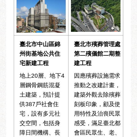
服
務
通
常
見
臺北市中山區錦
臺北市殯葬管理處
問
答
州街基地公共住
第二殯儀館二期整
宅新建工程
建工程
雙
語
地上20層、地下4
因應殯葬設施需求
詞
層鋼骨鋼筋混凝
推動之改建計畫，
彙
土建築，預計提
建築外觀去除殯葬
陳
供387戶社會住
刻板印象，顧及使
情
系
宅，設有多元社
用特性及治喪民眾
統
交空間，包括身
感受，滿足臺北都
障日間機構、長
會區民眾生、老、
政