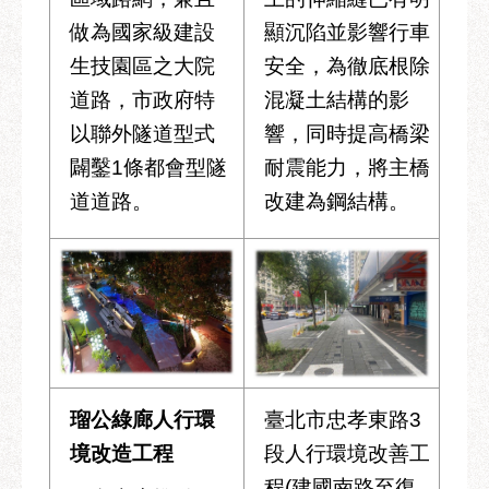
做為國家級建設
顯沉陷並影響行車
生技園區之大院
安全，為徹底根除
道路，市政府特
混凝土結構的影
以聯外隧道型式
響，同時提高橋梁
闢鑿1條都會型隧
耐震能力，將主橋
道道路。
改建為鋼結構。
瑠公綠廊人行環
臺北市忠孝東路3
境改造工程
段人行環境改善工
程(建國南路至復