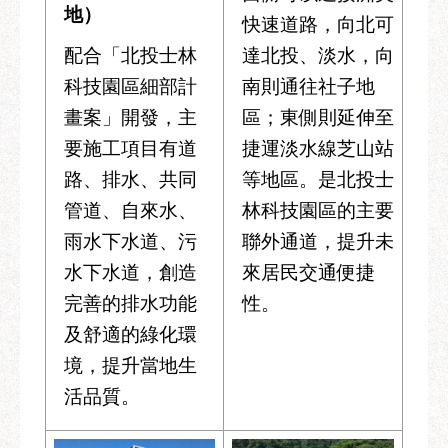
助
地）
快速道路，向北可
專
區
配合「北投士林
達北投、淡水，向
科技園區細部計
南則通往社子地
網
畫案」開發，主
區；東側則延伸至
站
導
要施工項目有道
捷運淡水線芝山站
覽
路、排水、共同
等地區。是北投士
回
管道、自來水、
林科技園區的主要
首
雨水下水道、污
聯外通道，提升未
頁
水下水道，創造
來居民交通便捷
English
完善的排水功能
性。
台
及舒適的綠化環
北
境，提升當地生
通
活品質。
台
北