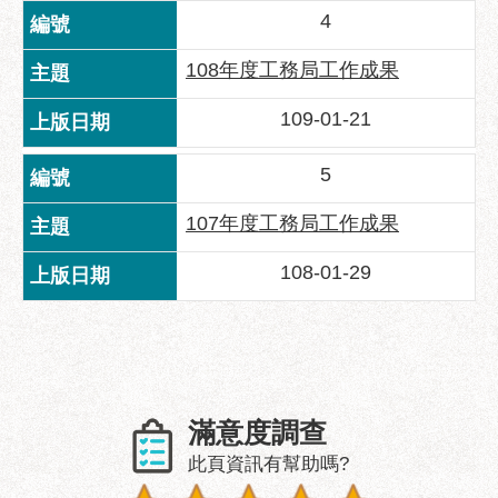
區
4
性
108年度工務局工作成果
別
主
109-01-21
流
化
5
性
騷
107年度工務局工作成果
擾
防
108-01-29
治
廉
政
園
地
滿意度調查
便
此頁資訊有幫助嗎?
民