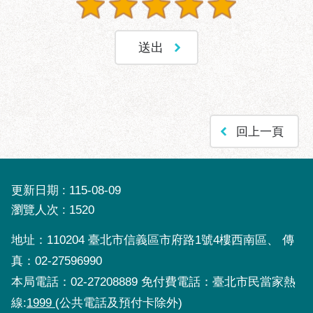
服
務
道
路
挖
掘
資
回上一頁
訊
聯
合
更新日期
115-08-09
發
包
瀏覽人次
1520
中
地址：110204 臺北市信義區市府路1號4樓西南區、 傳
心
真：02-27596990
獎
本局電話：02-27208889 免付費電話：臺北市民當家熱
勵
補
線:
1999
(公共電話及預付卡除外)