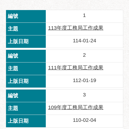
業
務
1
資
訊
113年度工務局工作成果
政
府
114-01-24
資
訊
2
公
開
111年度工務局工作成果
優
112-01-19
良
事
3
蹟
109年度工務局工作成果
影
音
110-02-04
專