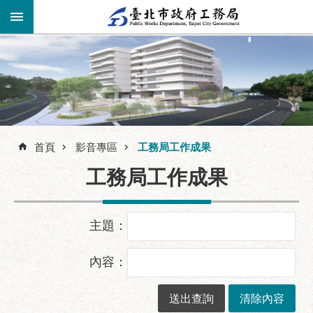
跳到主要內容區塊
進
階
公
告
搜
資
訊
首頁
影音專區
工務局工作成果
尋
市
工務局工作成果
民
服
務
主題：
機
關
內容：
介
紹