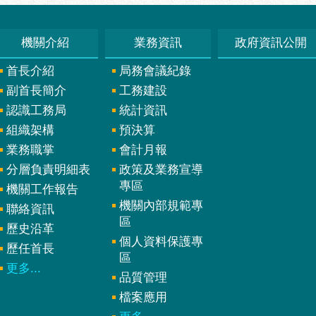
機關介紹
業務資訊
政府資訊公開
首長介紹
局務會議紀錄
副首長簡介
工務建設
認識工務局
統計資訊
組織架構
預決算
業務職掌
會計月報
分層負責明細表
政策及業務宣導
專區
機關工作報告
機關內部規範專
聯絡資訊
區
歷史沿革
個人資料保護專
歷任首長
區
更多...
品質管理
檔案應用