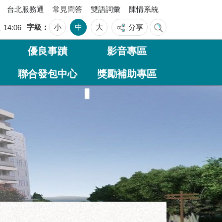
台北服務通
常見問答
雙語詞彙
陳情系統
字級
小
中
大
分享
五
14:06
優良事蹟
影音專區
聯合發包中心
獎勵補助專區