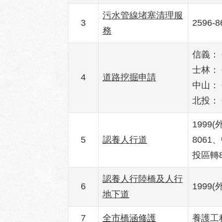
污水管線堵塞清理服
3
2596-
務
信義： 0
士林： 0
4
道路挖掘申請
中山： 0
北投： 0
1999
5
認養人行道
8061
投區轉8
認養人行陸橋及人行
6
1999(
地下道
7
全市橋涵修護
養護工程