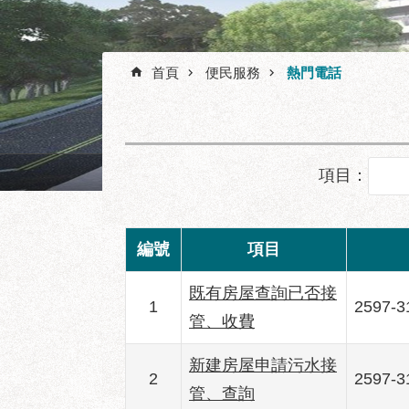
首頁
便民服務
熱門電話
陽明教養院永福之家西南向
項目：
編號
項目
既有房屋查詢已否接
1
2597-
管、收費
新建房屋申請污水接
2
2597-
管、查詢