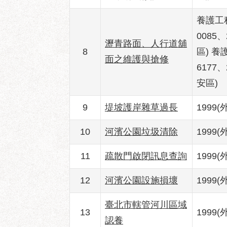
養護工程
0085
瀝青路面、人行道舖
8
區) 養
面之維護與搶修
6177
安區)
9
堤坡護岸雜草過長
1999(
10
河濱公園垃圾清除
1999(
11
疏散門啟閉訊息查詢
1999(
12
河濱公園設施損壞
1999(
臺北市轄管河川區域
13
1999(
認養