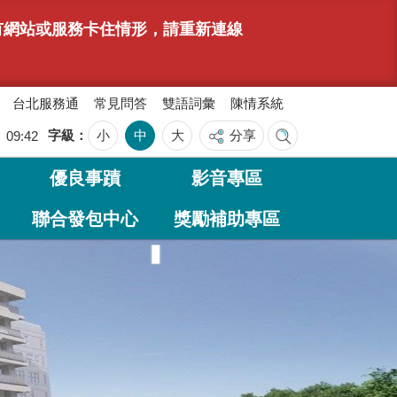
若有網站或服務卡住情形，請重新連線
台北服務通
常見問答
雙語詞彙
陳情系統
字級
小
中
大
分享
日
09:42
優良事蹟
影音專區
聯合發包中心
獎勵補助專區