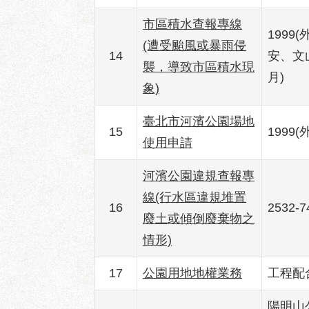
市區積水查報專線
1999
(遭受颱風或暴雨侵
14
安、文山
襲，導致市區積水現
月)
象)
臺北市河濱公園場地
15
1999(
使用申請
河濱公園違規查報專
線(行水區違規堆置
16
2532-7
廢土或傾倒廢棄物之
情形)
17
公園用地地權業務
工程配合科
陽明山公