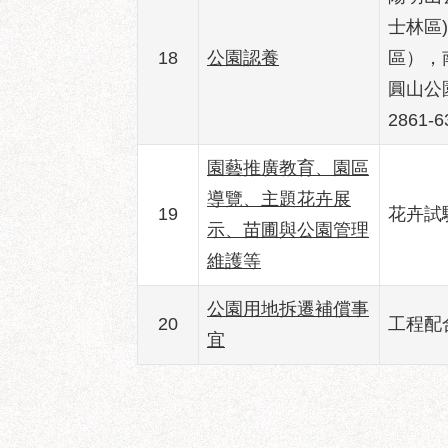
士林區)
18
公園認養
區），南
圓山公
2861
園藝推廣教育、園區
導覽、主題花卉展
19
花卉試驗中
示、苗圃與公園管理
維護等
公園用地拆遷補償事
20
工程配合
宜