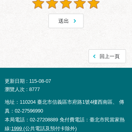
區
性
別
主
流
化
性
回上一頁
騷
擾
防
治
更新日期
115-08-07
瀏覽人次
8777
廉
政
地址：110204 臺北市信義區市府路1號4樓西南區、 傳
園
地
真：02-27596990
本局電話：02-27208889 免付費電話：臺北市民當家熱
便
線:
1999
(公共電話及預付卡除外)
民