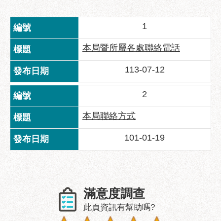
業
務
1
資
訊
本局暨所屬各處聯絡電話
政
府
113-07-12
資
訊
2
公
開
本局聯絡方式
優
101-01-19
良
事
蹟
影
滿意度調查
音
此頁資訊有幫助嗎?
專