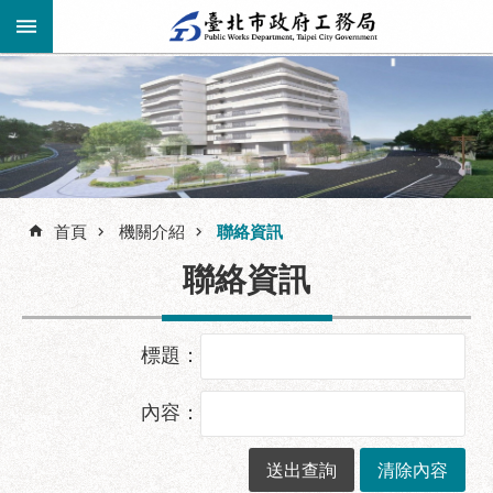
跳到主要內容區塊
進
階
公
告
搜
資
訊
首頁
機關介紹
聯絡資訊
尋
市
聯絡資訊
民
服
務
標題：
機
關
內容：
介
紹