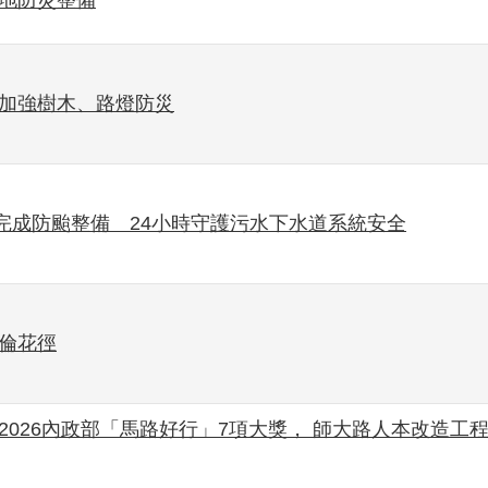
坡地防災整備
已加強樹木、路燈防災
完成防颱整備 24小時守護污水下水道系統安全
英倫花徑
2026內政部「馬路好行」7項大獎， 師大路人本改造工