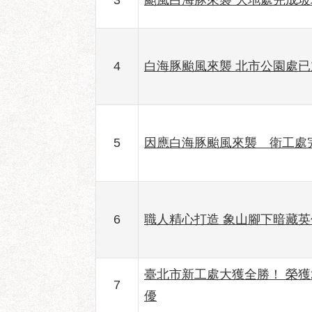
3
颱風白海豚來襲 大地處完成
4
白海豚颱風來襲 北市公園處
5
因應白海豚颱風來襲 衛工處
6
職人精心打造 象山腳下暗藏
臺北市新工處大獲全勝！ 榮獲
7
優