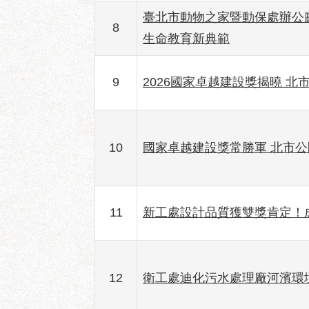
臺北市動物之家暨動保處辦公
8
生命教育新典範
9
2026國家卓越建設獎揭曉 北
10
國家卓越建設獎常勝軍 北市
11
新工處設計品質獲雙獎肯定！
12
衛工處迪化污水處理廠河濱環境