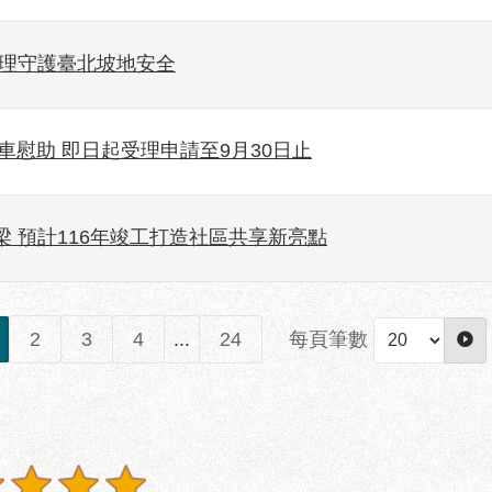
管理守護臺北坡地安全
車慰助 即日起受理申請至9月30日止
 預計116年竣工打造社區共享新亮點
每頁筆數
2
3
4
...
24