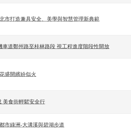
臺北市打造兼具安全、美學與智慧管理新典範
閉堤外機車道鄭州路至桂林路段 視工程進度階段性開放
丹花盛開繽紛似火
成 美食街輕鬆安全行
都市綠洲-大溝溪與碧湖步道