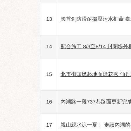
13
國首創防滑耐揚壓污水框蓋 
14
配合施工 8/3至8/14 封
15
北市街頭燃起地面煙花秀 仙
16
內湖路一段737巷路面更新完
17
親山親水涼一夏！ 走讀內湖的