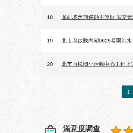
18
順向坡定期巡勘不停歇 智慧
19
北市府啟動內湖0625暴雨泡水
20
北市西松國小活動中心工程上梁
1
滿意度調查