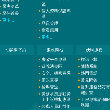
區
歷史沿革
個人資料保護專
歷任首長
區
更多...
品質管理
檔案應用
更多...
性騷擾防治
廉政園地
便民服務
廉政平臺專區
標誌下載
遊說法專區
陳情系統
安全、機密宣導
熱門電話
廉政宣導
常見問答
檢舉管道
提升服務品質實
施計畫
勞務承攬派駐勞
工申訴機制專區
工程專家諮詢服
務團
公職人員利益衝