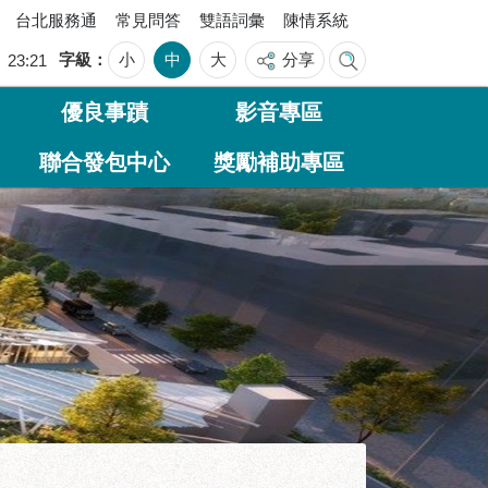
台北服務通
常見問答
雙語詞彙
陳情系統
字級
小
中
大
分享
四
23:21
優良事蹟
影音專區
聯合發包中心
獎勵補助專區