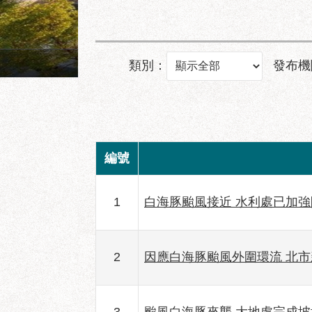
成功市場地面層建築透視圖
類別：
發布機
編號
1
白海豚颱風接近 水利處已加
2
因應白海豚颱風外圍環流 北