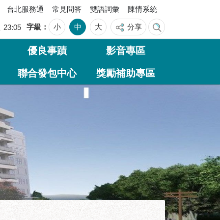
台北服務通
常見問答
雙語詞彙
陳情系統
字級
小
中
大
分享
五
23:05
優良事蹟
影音專區
聯合發包中心
獎勵補助專區