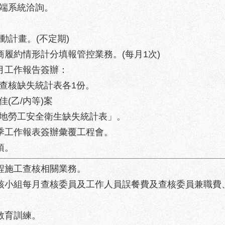
雲端系統洽詢。
推動計畫。(不定期)
商履約情形計分填報管控業務。(每月1次)
每月工作報告簽辦：
局查核缺失統計表各1份。
佳(乙/内等)案
工地勞工安全衛生缺失統計表」。
每季工作報表簽辦彙覆工程會。
項。
工程施工查核相關業務。
查核小組每月查核委員及工作人員誤餐費及查核委員兼職費
教育訓練。