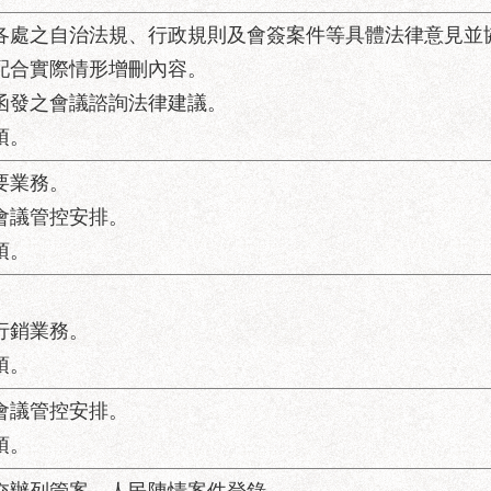
屬各處之自治法規、行政規則及會簽案件等具體法律意見並
，配合實際情形增刪內容。
處函發之會議諮詢法律建議。
項。
要業務。
及會議管控安排。
項。
。
行銷業務。
項。
及會議管控安排。
項。