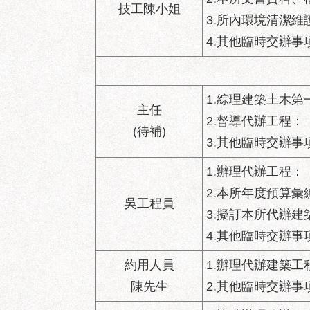
2.本所文書資料
技工陳小姐
3.所內環境清潔維
4.其他臨時交辦事
1.綜理建築土木
主任
2.督導代辦工程
(待補)
3.其他臨時交辦事
1.辦理代辦工程
2.本所年度預算彙
吳工程員
3.擬訂本所代辦建
4.其他臨時交辦事
約用人員
1.辦理代辦建築工
陳先生
2.其他臨時交辦事