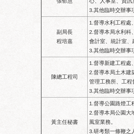
張郁慧
心、人事室、資訊
3.其他臨時交辦事
1.督導水利工程
副局長
2.督導本局水利
程培嘉
會計室、統計室、
3.其他臨時交辦事
1.督導新建工程
2.督導本局土木
陳總工程司
管理工務所、工程
3.其他臨時交辦事
1.督導公園路燈
2.督導本局公園
黃主任秘書
風室業務。
3.研考類一條鞭