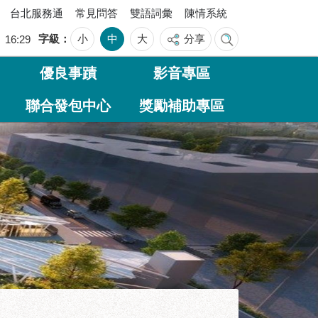
台北服務通
常見問答
雙語詞彙
陳情系統
字級
小
中
大
分享
四
16:29
優良事蹟
影音專區
聯合發包中心
獎勵補助專區