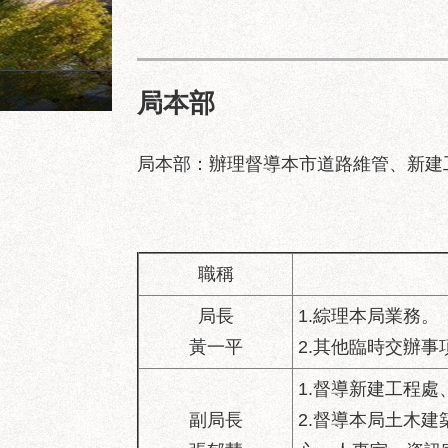
臺北水岸新亮點！民權大橋
局本部
局本部：辦理督導本市道路維管、新建
職稱
局長
1.綜理本局業務。
黃一平
2.其他臨時交辦事
1.督導新建工程
副局長
2.督導本局土木