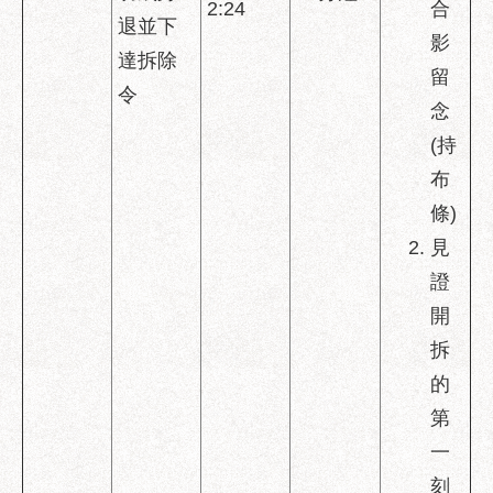
2:24
合
府
退並下
網
影
達拆除
站
留
資
令
念
料
開
(持
放
布
宣
條)
告
見
隱
證
私
權
開
及
拆
資
的
訊
安
第
全
一
政
策
刻