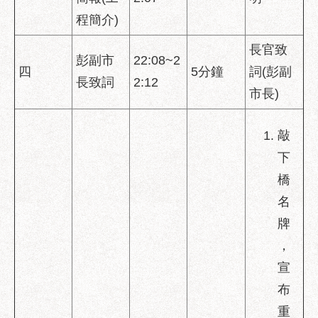
助
程簡介)
專
區
長官致
彭副市
22:08~2
網
四
5分鐘
詞(彭副
長致詞
2:12
站
市長)
導
覽
敲
回
下
首
橋
頁
名
English
牌
台
，
北
宣
通
布
台
重
北