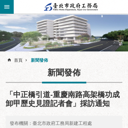
跳到主要內容區塊
進
階
公
告
搜
資
訊
首頁
新聞發佈
尋
市
新聞發佈
民
服
務
「中正橋引道-重慶南路高架橋功成
機
卸甲歷史見證記者會」採訪通知
關
介
紹
發布機關：臺北市政府工務局新建工程處