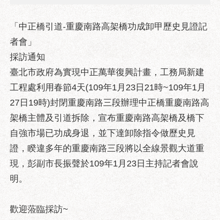
業
務
資
「中正橋引道-重慶南路高架橋功成卸甲歷史見證記
訊
者會」
採訪通知
政
府
臺北市政府為實現中正萬華復興計畫，工務局新建
資
工程處利用春節4天(109年1月23日21時~109年1月
訊
公
27日19時)封閉重慶南路三段辦理中正橋重慶南路高
開
架橋主體及引道拆除，宣布重慶南路高架橋及橋下
自強市場已功成身退，並下達卸除指令做歷史見
優
良
證，睽違多年的重慶南路三段將以全線景觀大道重
事
現，彭副市長振聲於109年1月23日主持記者會說
蹟
明。
影
音
歡迎蒞臨採訪~
專