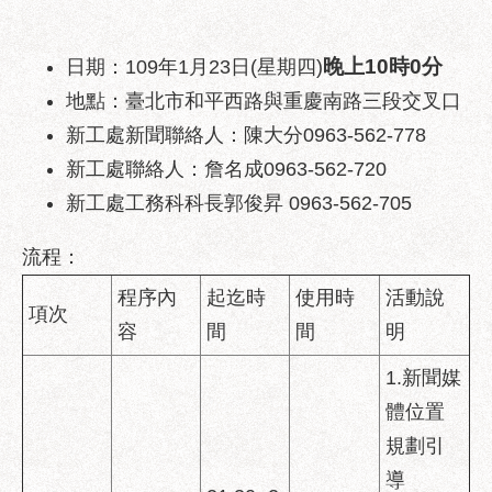
區
性
晚上10時0分
日期：109年1月23日(星期四)
別
主
地點：臺北市和平西路與重慶南路三段交叉口
流
新工處新聞聯絡人：陳大分0963-562-778
化
新工處聯絡人：詹名成0963-562-720
性
新工處工務科科長郭俊昇 0963-562-705
騷
擾
流程：
防
治
程序內
起迄時
使用時
活動說
項次
容
間
間
明
廉
政
1.新聞媒
園
體位置
地
規劃引
便
導
民