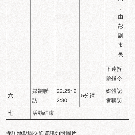
，
聯
由
絡
方
彭
式
副
本
市
局
長
暨
所
下達拆
屬
各
除指令
處
媒體聯
22:25~2
媒體記
聯
六
5分鐘
絡
訪
2:30
者聯訪
電
話
七
活動結束
採訪地點與交通資訊如附圖片