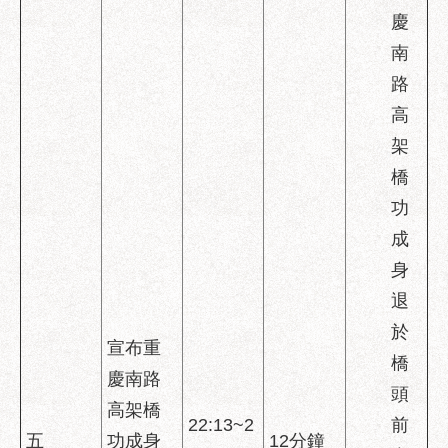
服
慶
務
南
通
路
常
高
見
架
問
答
橋
功
雙
語
成
詞
身
彙
退
陳
於
情
宣布重
橋
系
慶南路
統
頭
高架橋
22:13~2
前
政
五
功成身
12分鐘