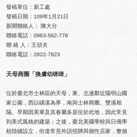
業
發稿單位：新工處
務
資
發稿日期：109年1月21日
訊
新聞聯絡人： 陳大分
聯絡電話：0963-562-778
政
府
聯 絡 人：王頌夫
資
聯絡電話：2822-7823
訊
公
開
天母商圈「換膚幼咪咪」
優
良
位於臺北市士林區的天母，東、北邊鄰近陽明山國
事
家公園，西以磺溪為界，南與士林商圈、雙溪相
蹟
隔。早期因美軍及其眷屬多居住於此地，因此常見
影
到美式風格的建築；之後，臺北美國學校與日僑學
音
專
校陸續設立，街道常見外語招牌與個性店家，整個