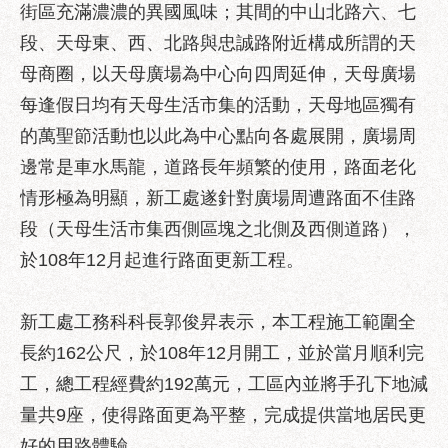
區
街區充滿濃濃的異國風味；其間的中山北路六、七
性
段、天母東、西、北路與忠誠路附近構成所謂的天
別
母商圈，以天母廣場為中心向四周延伸，天母廣場
主
每逢假日均有天母生活市集的活動，天母地區獨有
流
化
的萬聖節活動也以此為中心點向各處展開，廣場周
邊常是車水馬龍，道路長年頻繁的使用，路面老化
性
騷
情形極為明顯，新工處遂針對廣場周遭路面不佳路
擾
段（天母生活市集西側區塊之北側及西側道路），
防
於108年12月起進行路面更新工程。
治
廉
新工處工務科科長郭俊昇表示，本工程施工範圍全
政
園
長約162公尺，於108年12月開工，並於當月順利完
地
工，總工程經費約192萬元，工區內並將手孔下地減
便
量共9座，使得路面更為平整，完成提供當地居民更
民
好的用路體驗。