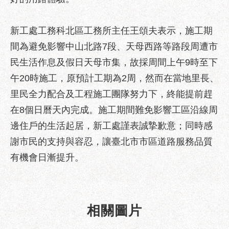
服
務
新工處工務科北區工務所主任王頌夫表示，施工期
道
間為避免影響中山北路7段、天母西路等路段周遭市
路
挖
民生活作息及假日天母市集，故採周間上午9時至下
掘
午20時施工，原預計工期為2周，然而在當地里長、
資
里民全力配合及工程施工團隊努力下，終能提前趕
訊
在8個日曆天內完成。施工期間難免影響工區沿線周
聯
邊住戶的生活起居，新工處謹表誠摯歉意；同時感
合
發
謝市民的支持與容忍，讓臺北市市區道路服務品質
包
有機會日漸提升。
中
心
獎
相關圖片
勵
補