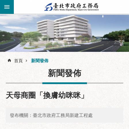
跳到主要內容區塊
進
階
公
告
搜
資
訊
首頁
新聞發佈
尋
市
新聞發佈
民
服
務
天母商圈「換膚幼咪咪」
機
關
介
發布機關：臺北市政府工務局新建工程處
紹