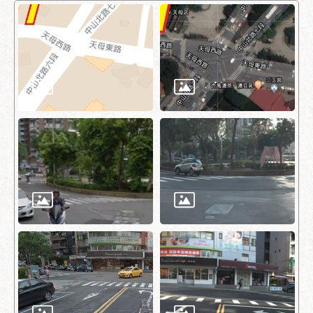
助
專
區
網
站
導
覽
回
首
頁
English
台
北
通
台
北