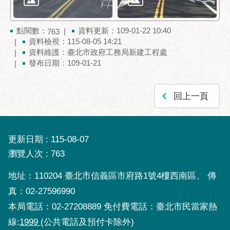
服
務
點閱數：
資料更新：109-01-22 10:40
通
763
資料檢視：115-08-05 14:21
常
資料維護：臺北市政府工務局新建工程處
發布日期：109-01-21
見
問
答
回上一頁
雙
語
詞
更新日期
115-08-07
彙
瀏覽人次
763
陳
地址：110204 臺北市信義區市府路1號4樓西南區、 傳
情
系
真：02-27596990
統
本局電話：02-27208889 免付費電話：臺北市民當家熱
線:
1999
(公共電話及預付卡除外)
政