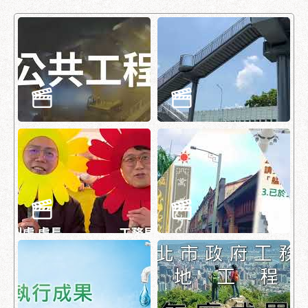
業
務
資
訊
政
府
資
訊
公
開
優
良
事
蹟
影
音
專