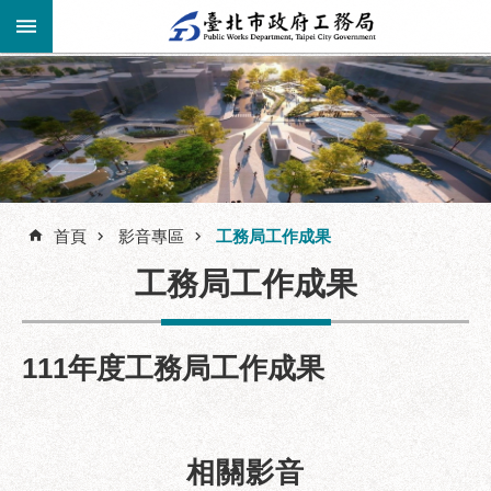
跳到主要內容區塊
進
階
公
告
搜
資
訊
尋
首頁
影音專區
工務局工作成果
市
工務局工作成果
民
服
務
111年度工務局工作成果
機
關
介
紹
相關影音