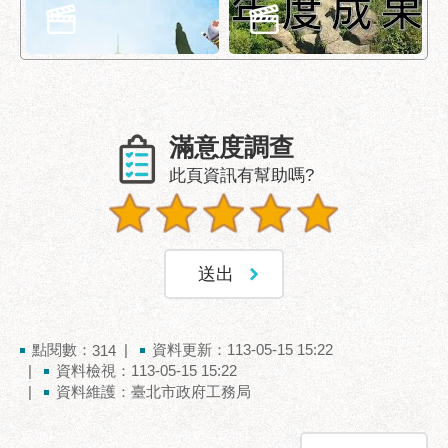
區
性
別
主
流
化
滿意度調查
性
此頁資訊有幫助嗎?
騷
擾
防
治
廉
政
點閱數：
資料更新：113-05-15 15:22
園
314
資料檢視：113-05-15 15:22
地
資料維護：臺北市政府工務局
便
民