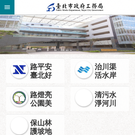
跳到主要內容區塊
進
階
公
告
搜
資
訊
尋
路平安
治川渠
市
臺北好
活水岸
民
服
務
路燈亮
清污水
公園美
淨河川
機
關
介
保山林
紹
護坡地