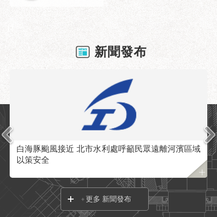
業
務
資
訊
新聞發布
政
府
資
訊
公
開
優
良
白海豚颱風接近 北市水利處呼籲民眾遠離河濱區域
事
以策安全
蹟
影
音
更多 新聞發布
專