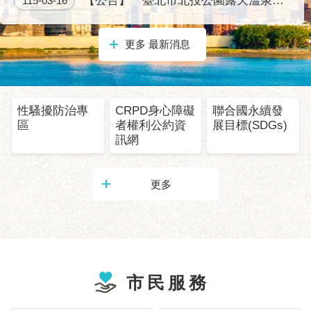
【公告】「臺北市北投公園露天溫泉浴池及磺港公園泡腳池營運移轉促參前置作業（114S027）」之招商座談會計畫書
115-03-16
服
務
更多 最新消息
道
路
挖
掘
性騷擾防治專
CRPD身心障礙
聯合國永續發
資
區
者權利公約資
展目標(SDGs)
訊
訊網
聯
合
更多
發
包
中
心
獎
市民服務
勵
補