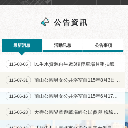
區
性
別
公告資訊
主
流
化
最新消息
活動訊息
公告事項
性
騷
擾
民生水資源再生廠3樓停車場月租抽籤
115-08-05
防
治
前山公園男女公共浴室自115年8月3日(一)起正常開放
115-07-31
廉
政
前山公園男女公共浴室自115年6月17日起將重新開放
115-06-16
園
地
天壽公園兒童遊戲場經公民參與 檢驗合格後已完工開放
115-05-28
便
民