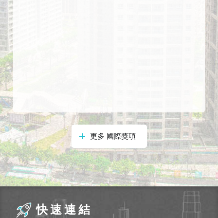
式
本
局
暨
所
屬
各
處
聯
絡
電
更多 國際獎項
話
快速連結