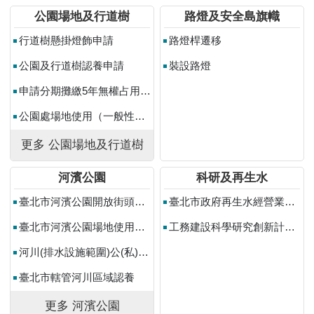
常
公園場地及行道樹
路燈及安全島旗幟
見
行道樹懸掛燈飾申請
路燈桿遷移
問
答
公園及行道樹認養申請
裝設路燈
雙
申請分期攤繳5年無權占用使用補償金
語
公園處場地使用（一般性活動）
詞
彙
更多 公園場地及行道樹
陳
河濱公園
科研及再生水
情
系
臺北市河濱公園開放街頭藝人展演場地使用登記申請
臺北市政府再生水經營業籌設許可審查
統
臺北市河濱公園場地使用申請(營利性及非營利性活動)
工務建設科學研究創新計畫補助
政
河川(排水設施範圍)公(私)地一般使用申請
府
網
臺北市轄管河川區域認養
站
更多 河濱公園
資