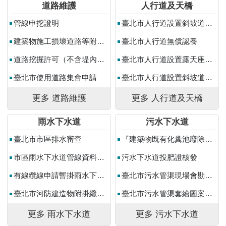
助
道路維護
人行道及天橋
專
管線申挖證明
臺北市人行道設置斜坡道申請
區
建築物施工損壞道路等附屬公共設施複勘申請
臺北市人行道無償認養
網
道路挖掘許可（不含堤內水防道路）
臺北市人行道設置露天座申請
站
導
臺北市使用道路集會申請
臺北市人行道設置斜坡道展延申請
覽
更多 道路維護
更多 人行道及天橋
English
雨水下水道
污水下水道
台
北
臺北市市區排水審查
『建築物既有化糞池廢除或改設為污水坑補助』申請
通
市區雨水下水道管線資料申請作業
污水下水道投肥證核發
台
有線纜線申請暫掛雨水下水道作業
臺北市污水管渠現場會勘案件申請作業
北
服
臺北市河防建造物附掛纜線作業
臺北市污水管渠套繪圖案件申請作業
務
通
更多 雨水下水道
更多 污水下水道