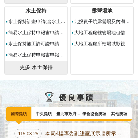
料
水土保持
露營場地
開
放
水土保持計畫申請(含水土保持計畫變更設計申請)
北投貴子坑露營場及內湖碧山露營場申請使用
宣
簡易水土保持申報書申請（含簡易水土保持申報書變更設計申請）
大地工程處轄管場地租借
告
水土保持施工許可證申請（水土保持計畫申報開工）
大地工程處所轄場域影視拍攝申請
隱
私
簡易水土保持申報書申報開工
權
及
更多 水土保持
資
訊
安
全
優良事蹟
政
策
國際獎項
中央獎項
臺北市政府獎項
學會協會獎項
其他獎項
聯
絡
本局4樓專委副總室展示牆所示國際獎項40座，為截至115年6月底之統計數。
115-03-25
方