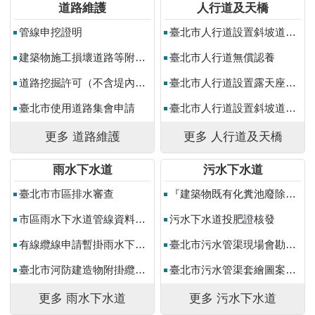
助
道路維護
人行道及天橋
專
管線申挖證明
臺北市人行道設置斜坡道申請
區
建築物施工損壞道路等附屬公共設施複勘申請
臺北市人行道無償認養
網
道路挖掘許可（不含堤內水防道路）
臺北市人行道設置露天座申請
站
導
臺北市使用道路集會申請
臺北市人行道設置斜坡道展延申請
覽
更多 道路維護
更多 人行道及天橋
English
雨水下水道
污水下水道
台
北
臺北市市區排水審查
『建築物既有化糞池廢除或改設為污水坑補助』申請
通
市區雨水下水道管線資料申請作業
污水下水道投肥證核發
台
有線纜線申請暫掛雨水下水道作業
臺北市污水管渠現場會勘案件申請作業
北
服
臺北市河防建造物附掛纜線作業
臺北市污水管渠套繪圖案件申請作業
務
通
更多 雨水下水道
更多 污水下水道