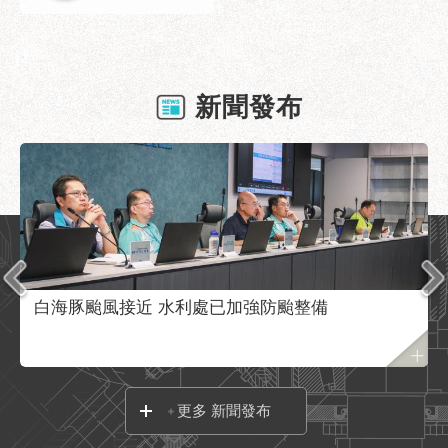
業
務
資
訊
新聞發布
政
府
資
訊
公
開
優
良
白海豚颱風接近 水利處已加強防颱整備
事
蹟
影
音
更多 新聞發布
專