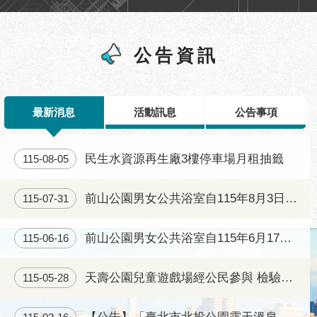
區
性
別
公告資訊
主
流
化
最新消息
活動訊息
公告事項
性
騷
擾
民生水資源再生廠3樓停車場月租抽籤
115-08-05
防
治
前山公園男女公共浴室自115年8月3日(一)起正常開放
115-07-31
廉
政
前山公園男女公共浴室自115年6月17日起將重新開放
115-06-16
園
地
天壽公園兒童遊戲場經公民參與 檢驗合格後已完工開放
115-05-28
便
民