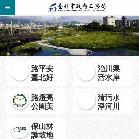
跳到主要內容區塊
進
階
公
告
搜
資
訊
尋
路平安
治川渠
市
臺北好
活水岸
民
服
務
路燈亮
清污水
公園美
淨河川
機
關
介
保山林
紹
護坡地