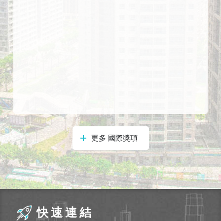
式
本
局
暨
所
屬
各
處
聯
絡
電
更多 國際獎項
話
快速連結