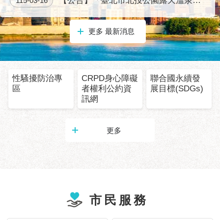
【公告】「臺北市北投公園露天溫泉浴池及磺港公園泡腳池營運移轉促參前置作業（114S027）」之招商座談會計畫書
115-03-16
服
務
更多 最新消息
道
路
挖
掘
性騷擾防治專
CRPD身心障礙
聯合國永續發
資
區
者權利公約資
展目標(SDGs)
訊
訊網
聯
合
更多
發
包
中
心
獎
市民服務
勵
補