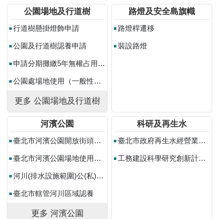
常
公園場地及行道樹
路燈及安全島旗幟
見
行道樹懸掛燈飾申請
路燈桿遷移
問
答
公園及行道樹認養申請
裝設路燈
雙
申請分期攤繳5年無權占用使用補償金
語
公園處場地使用（一般性活動）
詞
彙
更多 公園場地及行道樹
陳
河濱公園
科研及再生水
情
系
臺北市河濱公園開放街頭藝人展演場地使用登記申請
臺北市政府再生水經營業籌設許可審查
統
臺北市河濱公園場地使用申請(營利性及非營利性活動)
工務建設科學研究創新計畫補助
政
河川(排水設施範圍)公(私)地一般使用申請
府
網
臺北市轄管河川區域認養
站
更多 河濱公園
資