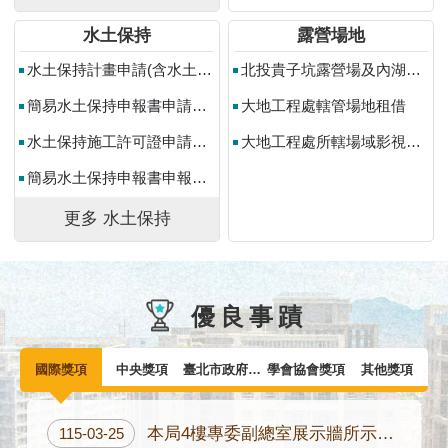
料
水土保持
露營場地
開
放
水土保持計畫申請(含水土保持計畫變更設計申請)
北投貴子坑露營場及內湖碧山露營場申請使用
宣
簡易水土保持申報書申請（含簡易水土保持申報書變更設計申請）
大地工程處轄管場地租借
告
水土保持施工許可證申請（水土保持計畫申報開工）
大地工程處所轄場域影視拍攝申請
隱
私
簡易水土保持申報書申報開工
權
及
更多 水土保持
資
訊
安
全
優良事蹟
政
策
國際獎項
中央獎項
臺北市政府獎項
學會協會獎項
其他獎項
聯
絡
本局4樓專委副總室展示牆所示國際獎項40座，為截至115年6月底之統計數。
115-03-25
方