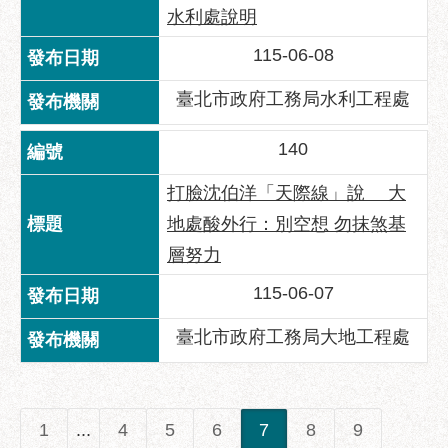
水利處說明
115-06-08
臺北市政府工務局水利工程處
140
打臉沈伯洋「天際線」說 大
地處酸外行：別空想 勿抹煞基
層努力
115-06-07
臺北市政府工務局大地工程處
1
...
4
5
6
7
8
9