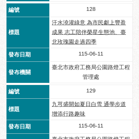
服
128
務
通
汗水澆灌綠意 為市民獻上豐盈
常
成果 志工陪伴榮星生態池、臺
見
北玫瑰園走過四季
問
答
115-06-11
雙
臺北市政府工務局公園路燈工程
語
管理處
詞
彙
129
陳
九芎盛開如夏日白雪 通學步道
情
系
增添行路趣味
統
115-06-11
政