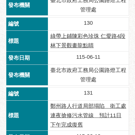
臺北市政府工務局公園路燈工程
府
管理處
網
站
130
資
料
綠帶上鋪陳彩色珍珠 仁愛路4段
開
放
林下景觀畫龍點睛
宣
115-06-11
告
臺北市政府工務局公園路燈工程
隱
私
管理處
權
及
131
資
訊
鄭州路人行道局部塌陷 衛工處
安
連夜搶修污水管線 預計11日
全
下午完成復舊
政
策