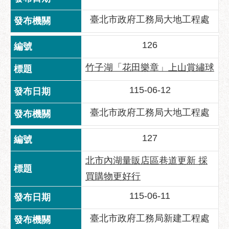
助
專
臺北市政府工務局大地工程處
區
126
網
站
竹子湖「花田樂章」上山賞繡球
導
覽
115-06-12
回
臺北市政府工務局大地工程處
首
頁
127
English
北市內湖量販店區巷道更新 採
台
買購物更好行
北
通
115-06-11
台
臺北市政府工務局新建工程處
北