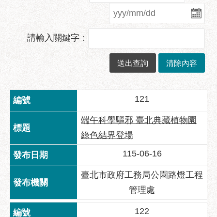
業
務
資
訊
請輸入關鍵字：
政
府
資
訊
121
公
開
端午科學驅邪 臺北典藏植物園
優
綠色結界登場
良
115-06-16
事
蹟
臺北市政府工務局公園路燈工程
影
管理處
音
專
122