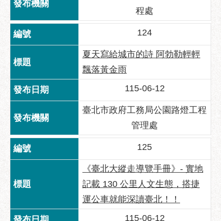
服
程處
務
124
道
路
夏天寫給城市的詩 阿勃勒輕輕
挖
飄落黃金雨
掘
資
115-06-12
訊
臺北市政府工務局公園路燈工程
聯
合
管理處
發
125
包
中
《臺北大縱走導覽手冊》- 實地
心
記載 130 公里人文生態，搭捷
獎
運公車就能深讀臺北！！
勵
補
115-06-12