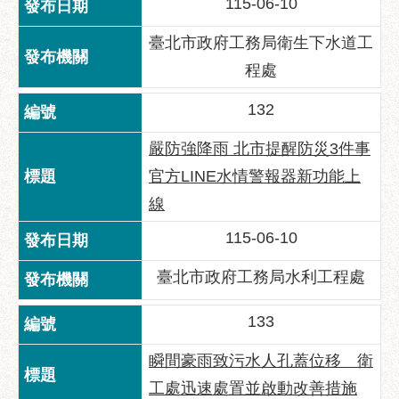
115-06-10
聯
臺北市政府工務局衛生下水道工
絡
程處
方
式
132
本
局
嚴防強降雨 北市提醒防災3件事
暨
官方LINE水情警報器新功能上
所
線
屬
各
115-06-10
處
聯
臺北市政府工務局水利工程處
絡
電
133
話
瞬間豪雨致污水人孔蓋位移 衛
工處迅速處置並啟動改善措施