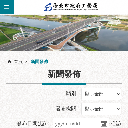
跳到主要內容區塊
進
階
公
告
搜
資
訊
尋
首頁
新聞發佈
市
新聞發佈
民
服
務
類別：
機
關
發布機關：
介
紹
發布日期(起)：
~(迄)