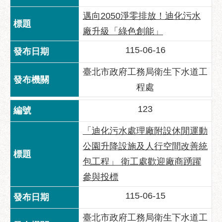
區
邁向2050淨零排放！迪化污水
性
廠升級「綠色創能」
別
主
115-06-16
流
化
臺北市政府工務局衛生下水道工
性
程處
騷
擾
123
防
「迪化污水處理廠附設休閒運動
治
公園升降設施及人行空間改善統
廉
包工程」 衛工處歡迎廠商踴躍
政
園
參與投標
地
115-06-15
便
民
臺北市政府工務局衛生下水道工