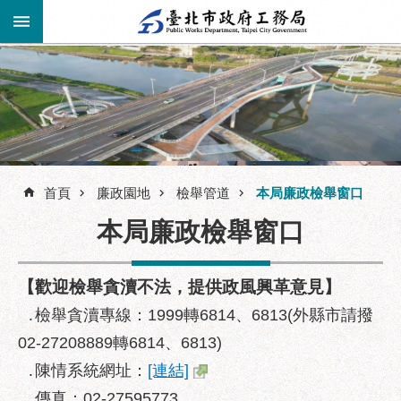
跳到主要內容區塊
進
階
公
告
搜
資
訊
尋
首頁
廉政園地
檢舉管道
本局廉政檢舉窗口
市
本局廉政檢舉窗口
民
服
務
【
歡迎檢舉貪瀆不法，提供政風興革意見
】
機
․檢舉貪瀆專線：1999轉6814、6813(外縣市請撥
關
02-27208889轉6814、6813)
介
․陳情系統網址：
[連結]
紹
․傳真：02-27595773