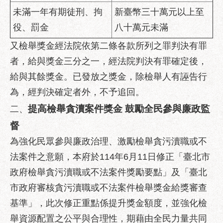
服
未滿一年有期徒刑、拘
新臺幣三十萬元以上至
務
役、罰金
八十萬元未滿
道
又檢舉獎金經法院依第二條各款所列之罪判決有罪
路
挖
者，給與獎金三分之一，經法院判決有罪確定後，
掘
給與其餘獎金。已發放之獎金，除檢舉人有誣告行
資
為，經判決確定者外，不予追回。
訊
提高檢舉貪瀆案件獎金 鼓勵全民參與廉政監
二、
聯
督
合
發
為強化民眾參與廉政治理、激勵檢舉貪污瀆職或不
包
法案件之意願，本府於114年6月11日修正「臺北市
中
心
政府檢舉貪污瀆職或不法案件獎勵要點」及「臺北
市政府審核貪污瀆職或不法案件檢舉獎金給獎審查
獎
基準」，此次修正重點係提升獎金額度，並強化檢
勵
補
舉資源配置之公平與合理性，期藉由全民力量共同