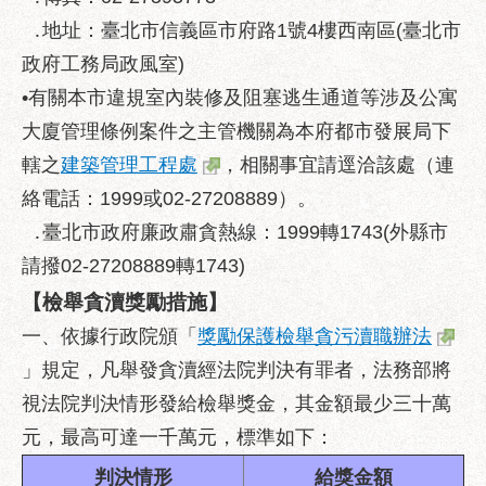
業
․地址：臺北市信義區市府路1號4樓西南區(臺北市
務
資
政府工務局政風室)
訊
•有關本市違規室內裝修及阻塞逃生通道等涉及公寓
政
大廈管理條例案件之主管機關為本府都市發展局下
府
轄之
建築管理工程處
，相關事宜請逕洽該處（連
資
絡電話：1999或02-27208889）。
訊
公
․臺北市政府廉政肅貪熱線：1999轉1743(外縣市
開
請撥02-27208889轉1743)
優
【
檢舉貪瀆獎勵措施
】
良
一、依據行政院頒「
獎勵保護檢舉貪污瀆職辦法
事
蹟
」規定，凡舉發貪瀆經法院判決有罪者，法務部將
視法院判決情形發給檢舉獎金，其金額最少三十萬
影
元，最高可達一千萬元，標準如下：
音
專
判決情形
給獎金額