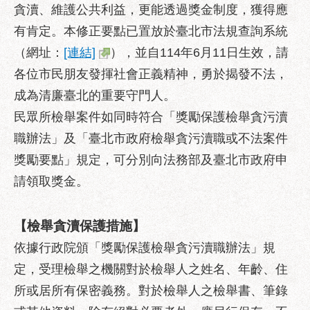
貪瀆、維護公共利益，更能透過獎金制度，獲得應
服
務
有肯定。本修正要點已置放於臺北市法規查詢系統
通
（網址：
[連結]
），並自114年6月11日生效，請
常
各位市民朋友發揮社會正義精神，勇於揭發不法，
見
成為清廉臺北的重要守門人。
問
民眾所檢舉案件如同時符合「獎勵保護檢舉貪污瀆
答
職辦法」及「臺北市政府檢舉貪污瀆職或不法案件
雙
獎勵要點」規定，可分別向法務部及臺北市政府申
語
詞
請領取獎金。
彙
陳
【檢舉貪瀆保護措施】
情
依據行政院頒「獎勵保護檢舉貪污瀆職辦法」規
系
統
定，受理檢舉之機關對於檢舉人之姓名、年齡、住
所或居所有保密義務。對於檢舉人之檢舉書、筆錄
政