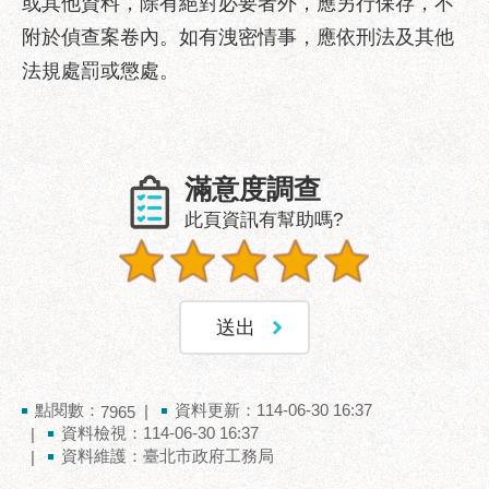
或其他資料，除有絕對必要者外，應另行保存，不
府
網
附於偵查案卷內。如有洩密情事，應依刑法及其他
站
法規處罰或懲處。
資
料
開
放
滿意度調查
宣
告
此頁資訊有幫助嗎?
隱
私
權
及
資
訊
安
點閱數：
資料更新：114-06-30 16:37
7965
全
資料檢視：114-06-30 16:37
政
資料維護：臺北市政府工務局
策