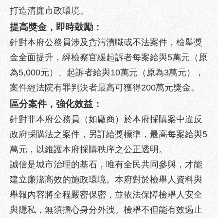
助
打造清廉市政環境。
專
區
提高獎金，即時鼓勵：
針對本府公務員涉及貪污瀆職或不法案件，檢舉獎
網
金全面提升，經檢察官緩起訴者每案給與5萬元（原
站
導
為5,000元）、起訴者給與10萬元（原為3萬元），
覽
案件經法院有罪判決者最高可獲得200萬元獎金。
回
區分案件，強化效益：
首
針對非本府公務員（如廠商）於本府採購案中違反
頁
政府採購法之案件，另訂給獎標準，最高每案給與5
English
萬元，以維護本府採購秩序之公正透明。
台
誠信是城市治理的基石，唯有全民共同參與，才能
北
建立廉潔高效的施政環境。本府對於檢舉人資料與
通
舉報內容將全程嚴密保密，並依法保障檢舉人安全
台
與隱私，無須擔心身分外洩。檢舉不但能有效遏止
北