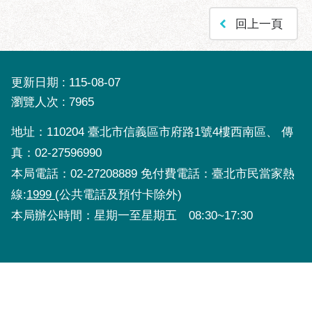
聯
回上一頁
絡
方
式
更新日期
115-08-07
本
瀏覽人次
7965
局
暨
地址：110204 臺北市信義區市府路1號4樓西南區、 傳
所
真：02-27596990
屬
本局電話：02-27208889 免付費電話：臺北市民當家熱
各
線:
1999
(公共電話及預付卡除外)
處
聯
本局辦公時間：星期一至星期五 08:30~17:30
絡
電
話