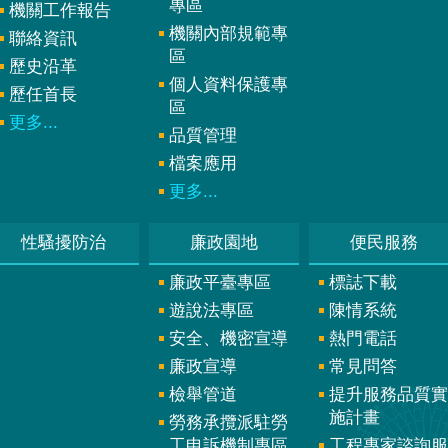
專區
機關工作報告
機關內部規範專
聯絡資訊
區
歷史沿革
個人資料保護專
歷任首長
區
更多...
品質管理
檔案應用
更多...
性騷擾防治
廉政園地
便民服務
廉政平臺專區
標誌下載
遊說法專區
陳情系統
安全、機密宣導
熱門電話
廉政宣導
常見問答
檢舉管道
提升服務品質實
施計畫
勞務承攬派駐勞
工申訴機制專區
工程專家諮詢服