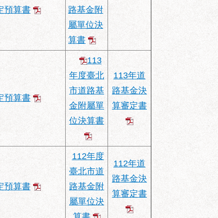
定預算書
路基金附
屬單位決
算書
113
年度臺北
113年道
市道路基
路基金決
定預算書
金附屬單
算審定書
位決算書
112年度
112年道
臺北市道
路基金決
定預算書
路基金附
算審定書
屬單位決
算書