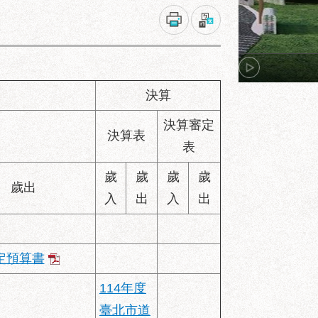
決算
決算審定
決算表
表
歲
歲
歲
歲
歲出
入
出
入
出
定預算書
114年度
臺北市道