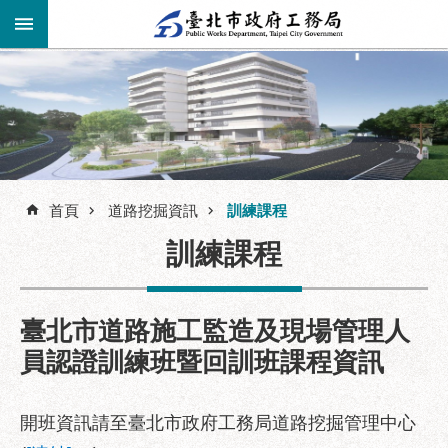
跳到主要內容區塊
進
階
公
告
搜
資
訊
首頁
道路挖掘資訊
訓練課程
尋
市
訓練課程
民
服
務
臺北市道路施工監造及現場管理人
機
員認證訓練班暨回訓班課程資訊
關
介
紹
開班資訊請至臺北市政府工務局道路挖掘管理中心