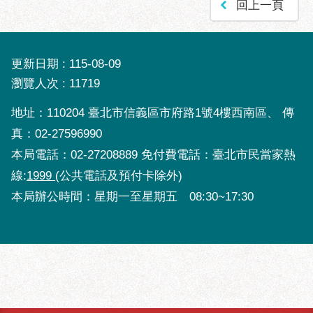
區
回上一頁
性
別
主
更新日期
115-08-09
流
瀏覽人次
11719
化
地址：110204 臺北市信義區市府路1號4樓西南區、 傳
性
真：02-27596990
騷
擾
本局電話：02-27208889 免付費電話：臺北市民當家熱
防
線:
1999
(公共電話及預付卡除外)
治
本局辦公時間：星期一至星期五 08:30~17:30
廉
政
園
地
便
民