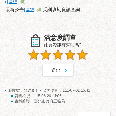
(
[連結]
)-
業
務
最新公告
[連結]
-受訓班期資訊查詢。
資
訊
政
府
滿意度調查
資
此頁資訊有幫助嗎?
訊
公
開
優
良
事
蹟
點閱數：
資料更新：111-07-01 15:41
11718
資料檢視：115-06-26 14:06
影
資料維護：臺北市政府工務局
音
專