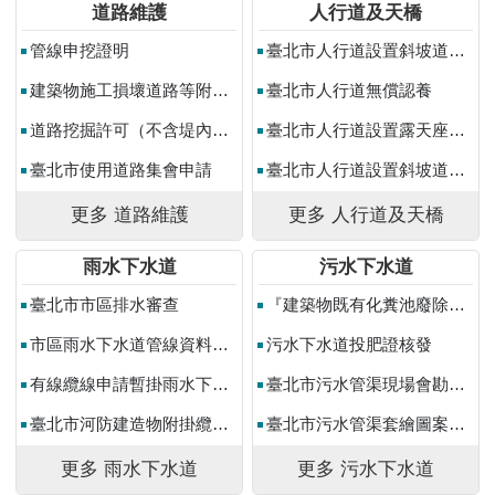
助
道路維護
人行道及天橋
專
管線申挖證明
臺北市人行道設置斜坡道申請
區
建築物施工損壞道路等附屬公共設施複勘申請
臺北市人行道無償認養
網
道路挖掘許可（不含堤內水防道路）
臺北市人行道設置露天座申請
站
導
臺北市使用道路集會申請
臺北市人行道設置斜坡道展延申請
覽
更多 道路維護
更多 人行道及天橋
English
雨水下水道
污水下水道
台
北
臺北市市區排水審查
『建築物既有化糞池廢除或改設為污水坑補助』申請
通
市區雨水下水道管線資料申請作業
污水下水道投肥證核發
台
有線纜線申請暫掛雨水下水道作業
臺北市污水管渠現場會勘案件申請作業
北
服
臺北市河防建造物附掛纜線作業
臺北市污水管渠套繪圖案件申請作業
務
通
更多 雨水下水道
更多 污水下水道