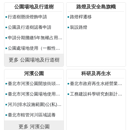
常
公園場地及行道樹
路燈及安全島旗幟
見
行道樹懸掛燈飾申請
路燈桿遷移
問
答
公園及行道樹認養申請
裝設路燈
雙
申請分期攤繳5年無權占用使用補償金
語
公園處場地使用（一般性活動）
詞
彙
更多 公園場地及行道樹
陳
河濱公園
科研及再生水
情
系
臺北市河濱公園開放街頭藝人展演場地使用登記申請
臺北市政府再生水經營業籌設許可審查
統
臺北市河濱公園場地使用申請(營利性及非營利性活動)
工務建設科學研究創新計畫補助
政
河川(排水設施範圍)公(私)地一般使用申請
府
網
臺北市轄管河川區域認養
站
更多 河濱公園
資