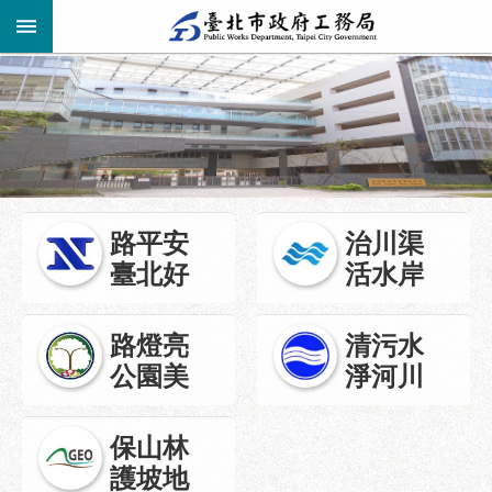
跳到主要內容區塊
進
階
公
告
搜
資
訊
尋
路平安
治川渠
市
臺北好
活水岸
民
服
務
路燈亮
清污水
公園美
淨河川
機
關
介
保山林
紹
護坡地