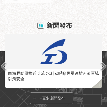
業
務
資
訊
新聞發布
政
府
資
訊
公
開
優
良
白海豚颱風接近 北市水利處呼籲民眾遠離河濱區域
事
以策安全
蹟
影
音
更多 新聞發布
專