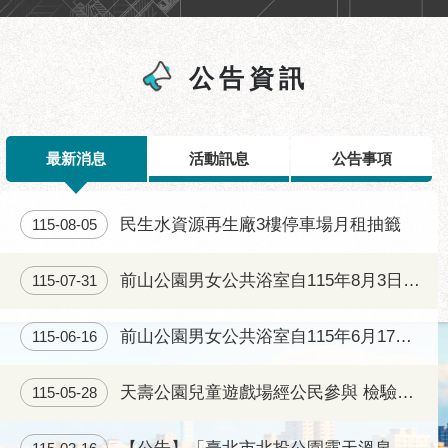
區
性
別
公告資訊
主
流
化
最新消息
活動訊息
公告事項
性
騷
擾
民生水資源再生廠3樓停車場月租抽籤
115-08-05
防
治
前山公園男女公共浴室自115年8月3日(一)起正常開放
115-07-31
廉
政
前山公園男女公共浴室自115年6月17日起將重新開放
115-06-16
園
地
天壽公園兒童遊戲場經公民參與 檢驗合格後已完工開放
115-05-28
便
民