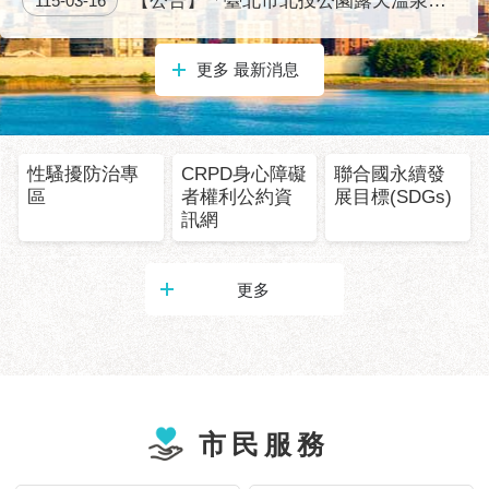
【公告】「臺北市北投公園露天溫泉浴池及磺港公園泡腳池營運移轉促參前置作業（114S027）」之招商座談會計畫書
115-03-16
服
務
更多 最新消息
道
路
挖
掘
性騷擾防治專
CRPD身心障礙
聯合國永續發
資
區
者權利公約資
展目標(SDGs)
訊
訊網
聯
合
更多
發
包
中
心
獎
市民服務
勵
補