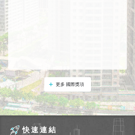
式
本
局
暨
所
屬
各
處
聯
絡
電
更多 國際獎項
話
快速連結