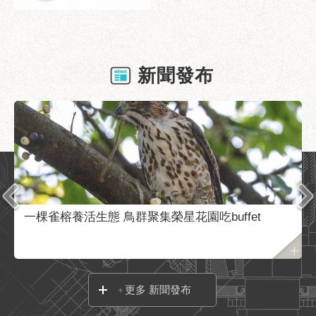
業
務
資
訊
新聞發布
政
府
資
訊
公
開
優
良
一棵雀榕養活生態 鳥群聚集榮星花園吃buffet
事
蹟
影
音
更多 新聞發布
專