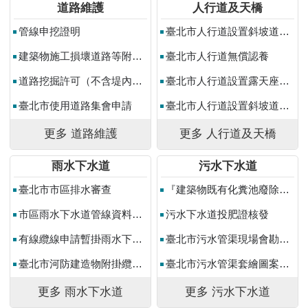
助
道路維護
人行道及天橋
專
管線申挖證明
臺北市人行道設置斜坡道申請
區
建築物施工損壞道路等附屬公共設施複勘申請
臺北市人行道無償認養
網
道路挖掘許可（不含堤內水防道路）
臺北市人行道設置露天座申請
站
導
臺北市使用道路集會申請
臺北市人行道設置斜坡道展延申請
覽
更多 道路維護
更多 人行道及天橋
English
雨水下水道
污水下水道
台
北
臺北市市區排水審查
『建築物既有化糞池廢除或改設為污水坑補助』申請
通
市區雨水下水道管線資料申請作業
污水下水道投肥證核發
台
有線纜線申請暫掛雨水下水道作業
臺北市污水管渠現場會勘案件申請作業
北
服
臺北市河防建造物附掛纜線作業
臺北市污水管渠套繪圖案件申請作業
務
通
更多 雨水下水道
更多 污水下水道