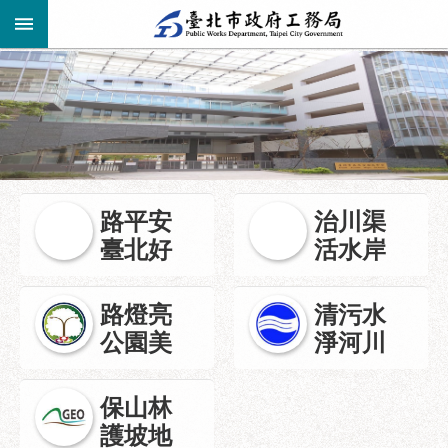
跳到主要內容區塊
進
階
公
告
搜
資
訊
尋
路平安
治川渠
市
臺北好
活水岸
民
服
務
路燈亮
清污水
公園美
淨河川
機
關
介
保山林
紹
護坡地