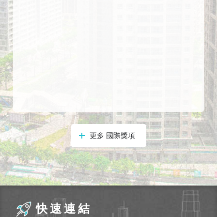
式
本
局
暨
所
屬
各
處
聯
絡
電
更多 國際獎項
話
快速連結