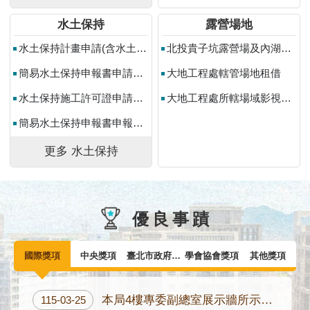
料
水土保持
露營場地
開
放
水土保持計畫申請(含水土保持計畫變更設計申請)
北投貴子坑露營場及內湖碧山露營場申請使用
宣
簡易水土保持申報書申請（含簡易水土保持申報書變更設計申請）
大地工程處轄管場地租借
告
水土保持施工許可證申請（水土保持計畫申報開工）
大地工程處所轄場域影視拍攝申請
隱
私
簡易水土保持申報書申報開工
權
及
更多 水土保持
資
訊
安
全
優良事蹟
政
策
國際獎項
中央獎項
臺北市政府獎項
學會協會獎項
其他獎項
聯
絡
本局4樓專委副總室展示牆所示國際獎項40座，為截至115年6月底之統計數。
115-03-25
方