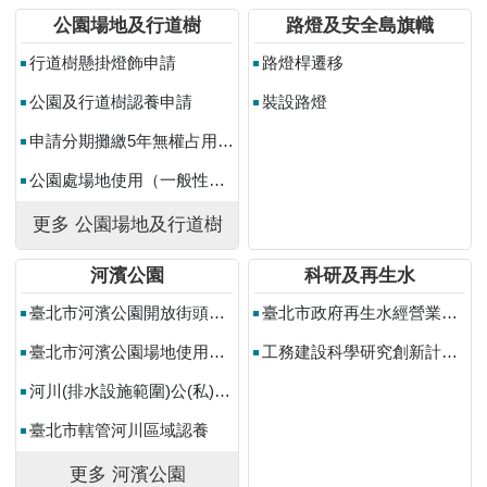
常
公園場地及行道樹
路燈及安全島旗幟
見
行道樹懸掛燈飾申請
路燈桿遷移
問
答
公園及行道樹認養申請
裝設路燈
雙
申請分期攤繳5年無權占用使用補償金
語
公園處場地使用（一般性活動）
詞
彙
更多 公園場地及行道樹
陳
河濱公園
科研及再生水
情
系
臺北市河濱公園開放街頭藝人展演場地使用登記申請
臺北市政府再生水經營業籌設許可審查
統
臺北市河濱公園場地使用申請(營利性及非營利性活動)
工務建設科學研究創新計畫補助
政
河川(排水設施範圍)公(私)地一般使用申請
府
網
臺北市轄管河川區域認養
站
更多 河濱公園
資