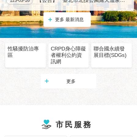
【公告】「臺北市北投公園露天溫泉浴池及磺港公園泡腳池營運移轉促參前置作業（114S027）」之招商座談會計畫書
115-03-16
服
務
更多 最新消息
道
路
挖
掘
性騷擾防治專
CRPD身心障礙
聯合國永續發
資
區
者權利公約資
展目標(SDGs)
訊
訊網
聯
合
更多
發
包
中
心
獎
市民服務
勵
補