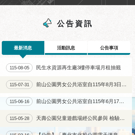
區
性
別
公告資訊
主
流
化
最新消息
活動訊息
公告事項
性
騷
擾
民生水資源再生廠3樓停車場月租抽籤
115-08-05
防
治
前山公園男女公共浴室自115年8月3日(一)起正常開放
115-07-31
廉
政
前山公園男女公共浴室自115年6月17日起將重新開放
115-06-16
園
地
天壽公園兒童遊戲場經公民參與 檢驗合格後已完工開放
115-05-28
便
民