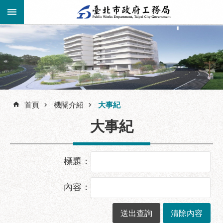
跳到主要內容區塊
進
階
公
告
搜
資
訊
首頁
機關介紹
大事紀
尋
市
大事紀
民
服
務
標題：
機
關
內容：
介
紹