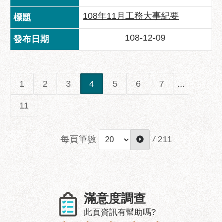
108年11月工務大事紀要
聯
絡
108-12-09
方
式
本
局
1
2
3
4
5
6
7
...
暨
所
11
屬
各
處
每頁筆數
/
211
聯
絡
電
話
滿意度調查
此頁資訊有幫助嗎?