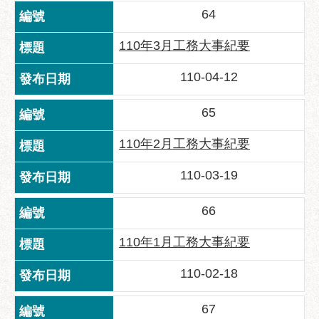
區
64
性
110年3月工務大事紀要
別
主
110-04-12
流
化
65
性
騷
110年2月工務大事紀要
擾
防
110-03-19
治
66
廉
政
110年1月工務大事紀要
園
地
110-02-18
便
67
民