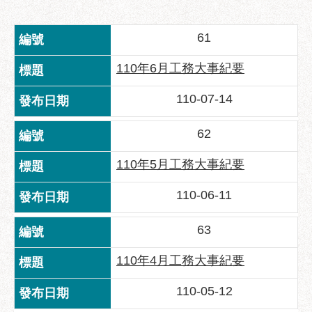
業
務
資
61
訊
110年6月工務大事紀要
政
府
110-07-14
資
訊
62
公
開
110年5月工務大事紀要
優
110-06-11
良
事
63
蹟
110年4月工務大事紀要
影
音
110-05-12
專