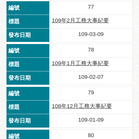
府
77
網
站
109年2月工務大事紀要
資
料
109-03-09
開
放
78
宣
告
109年1月工務大事紀要
隱
109-02-07
私
權
79
及
資
108年12月工務大事紀要
訊
安
109-01-09
全
政
80
策