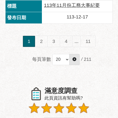
113年11月份工務大事紀要
聯
絡
113-12-17
方
式
本
1
2
3
4
...
11
局
暨
所
每頁筆數
/
211
屬
各
處
聯
絡
滿意度調查
電
話
此頁資訊有幫助嗎?