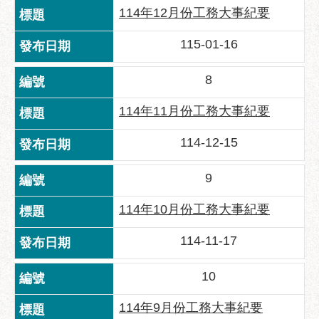
服
114年12月份工務大事紀要
務
115-01-16
道
路
8
挖
掘
114年11月份工務大事紀要
資
訊
114-12-15
聯
9
合
發
114年10月份工務大事紀要
包
中
114-11-17
心
獎
10
勵
補
114年9月份工務大事紀要