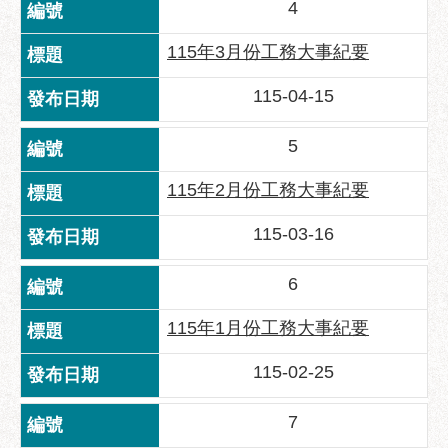
區
4
性
115年3月份工務大事紀要
別
主
115-04-15
流
化
5
性
115年2月份工務大事紀要
騷
擾
115-03-16
防
治
6
廉
115年1月份工務大事紀要
政
園
115-02-25
地
便
7
民