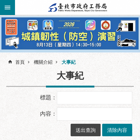
跳到主要內容區塊
進
階
公
告
搜
資
訊
首頁
機關介紹
大事紀
尋
大事紀
市
民
服
務
標題：
機
內容：
關
介
紹