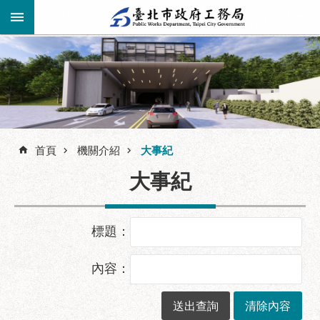
跳到主要內容區塊
進
階
公
告
搜
資
訊
首頁
機關介紹
大事紀
尋
市
大事紀
民
服
務
標題：
機
關
內容：
介
紹