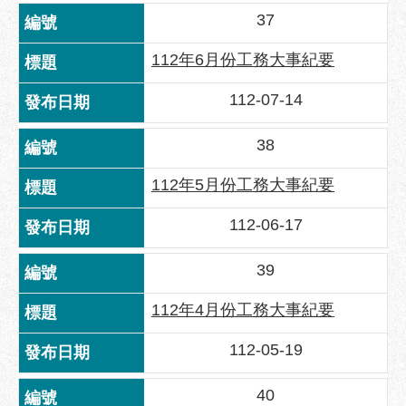
府
37
網
站
112年6月份工務大事紀要
資
料
112-07-14
開
放
38
宣
告
112年5月份工務大事紀要
隱
112-06-17
私
權
39
及
資
112年4月份工務大事紀要
訊
安
112-05-19
全
政
40
策