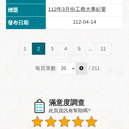
112年3月份工務大事紀要
聯
絡
112-04-14
方
式
本
局
1
2
3
4
5
...
11
暨
所
屬
每頁筆數
/
211
各
處
聯
絡
電
滿意度調查
話
此頁資訊有幫助嗎?